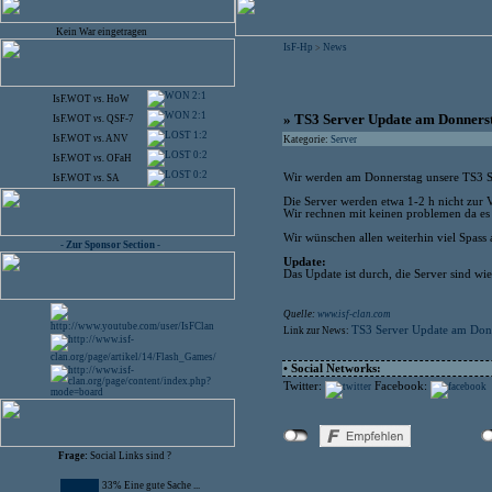
Kein War eingetragen
IsF-Hp
News
>
2:1
IsF.WOT
vs.
HoW
2:1
» TS3 Server Update am Donners
IsF.WOT
vs.
QSF-7
1:2
IsF.WOT
vs.
ANV
Kategorie:
Server
0:2
IsF.WOT
vs.
OFaH
0:2
Wir werden am Donnerstag unsere TS3 S
IsF.WOT
vs.
SA
Die Server werden etwa 1-2 h nicht zur 
Wir rechnen mit keinen problemen da es 
Wir wünschen allen weiterhin viel Spass
- Zur Sponsor Section -
Update:
Das Update ist durch, die Server sind wi
Quelle:
www.isf-clan.com
TS3 Server Update am Don
Link zur News:
• Social Networks:
Twitter:
Facebook:
Frage:
Social Links sind ?
33% Eine gute Sache ...