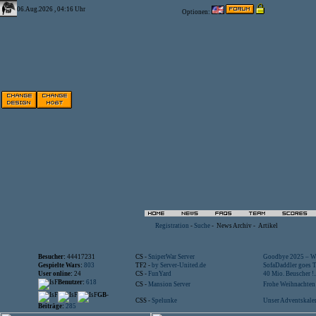
06.Aug.2026 , 04:16 Uhr
Optionen:
Registration
-
Suche
-
News Archiv
-
Artikel
Besucher:
44417231
CS -
SniperWar Server
Goodbye 2025 – Wi
Gespielte Wars:
803
TF2 -
by Server-United.de
SofaDaddler goes T.
User online:
24
CS -
FunYard
40 Mio. Beuscher !..
Benutzer:
618
CS -
Mansion Server
Frohe Weihnachten!
GB-
CSS -
Spelunke
Unser Adventskalen
Beiträge:
285