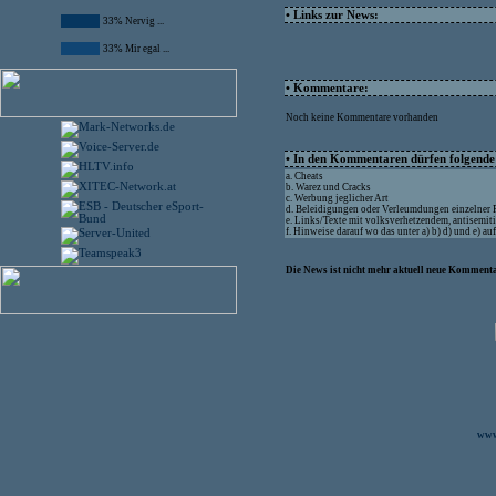
• Links zur News:
33% Nervig ...
33% Mir egal ...
• Kommentare:
Noch keine Kommentare vorhanden
• In den Kommentaren dürfen folgende I
a. Cheats
b. Warez und Cracks
c. Werbung jeglicher Art
d. Beleidigungen oder Verleumdungen einzelner
e. Links/Texte mit volksverhetzendem, antisemit
f. Hinweise darauf wo das unter a) b) d) und e) a
Die News ist nicht mehr aktuell neue Kommenta
www.