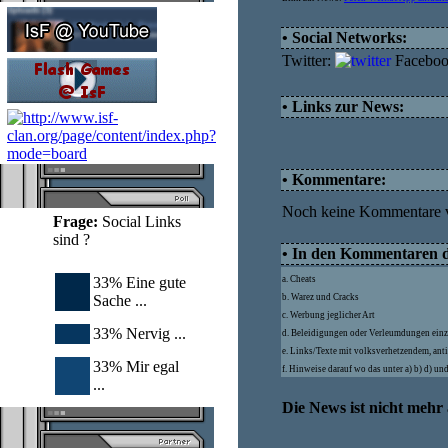
• Social Networks:
Twitter:
Facebo
• Links zur News:
• Kommentare:
Noch keine Kommentare 
Frage:
Social Links
sind ?
• In den Kommentaren dü
33% Eine gute
a. Cheats
Sache ...
b. Warez und Cracks
c. Werbung jeglicher Art
33% Nervig ...
d. Beleidigungen oder Verleumdungen einz
e. Links/Texte mit volksverhetzendem, ant
33% Mir egal
f. Hinweise darauf wo das unter a) b) d) u
...
Die News ist nicht mehr