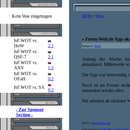
Kein War eingetragen
IsF-Hp
>
News
» Foren-Welt.de App akt
IsF.WOT
vs.
HoW
2:1
Kategorie:
Tools
IsF.WOT
vs.
QSF-7
2:1
Anfang der Woche hat
IsF.WOT
vs.
aktualisiert. Mitlerweile 
ANV
1:2
IsF.WOT
vs.
Die App war notwendig, da
OFaH
0:2
Noch ist im Forum nicht 
IsF.WOT
vs.
SA
0:2
zumindest wieder alles.
Wir arbeiten ab nächster 
- Zur Sponsor
Section -
Quelle:
www.isf-clan.com
Link zur News:
Foren-Welt.de App aktualis