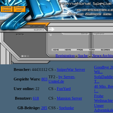
Registration
-
Suche
-
News Archi
Goodbye 2
Besucher:
44431112
CS -
SniperWar Server
Wil...
TF2 -
by Server-
SofaDaddle
Gespielte Wars:
803
United.de
T...
40 Mio. Be
User online:
22
CS -
FunYard
!...
Frohe
Benutzer:
618
CS -
Mansion Server
Weihnachten
Unser
GB-Beiträge:
285
CSS -
Spelunke
Adventskale