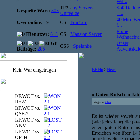
Wil...
TF2 -
by Server-
SofaDaddle
Gespielte Wars:
803
United.de
T...
40 Mio. Be
User online:
19
CS -
FunYard
!...
Frohe
Benutzer:
618
CS -
Mansion Server
Weihnachten
GB-
Unser
CSS -
Spelunke
Beiträge:
285
Adventskale
Kein War eingetragen
IsF-Hp
>
News
» Guten Rutsch in Jah
IsF.WOT
vs.
HoW
2:1
Kategorie:
Clan
IsF.WOT
vs.
QSF-7
2:1
Es ist wieder soweit a
IsF.WOT
vs.
(wie jedes Jahr) die 
ANV
1:2
einen guten Rutsch in
IsF.WOT
vs.
Erreichen von über 14 
OFaH
0:2
antreibt weiter zu mach