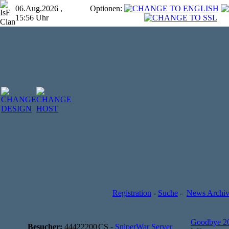
06.Aug.2026 ,
Optionen:
15:56 Uhr
Registration
-
Suche
-
News Archi
Goodbye 2
Besucher:
44422200
CS -
SniperWar Server