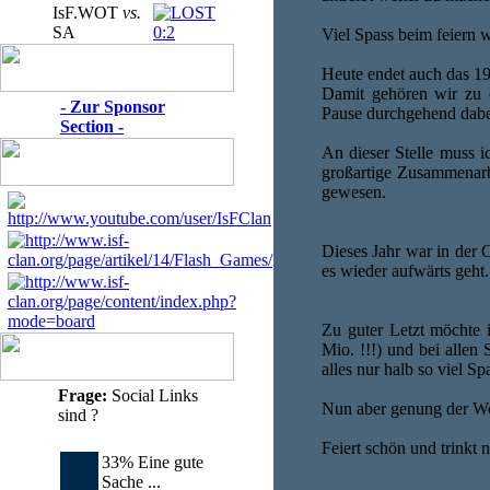
IsF.WOT
vs.
SA
0:2
Viel Spass beim feiern w
Heute endet auch das 19t
Damit gehören wir zu e
- Zur Sponsor
Pause durchgehend dabei
Section -
An dieser Stelle muss i
großartige Zusammenarb
gewesen.
Dieses Jahr war in der 
es wieder aufwärts geht.
Zu guter Letzt möchte 
Mio. !!!) und bei alle
alles nur halb so viel S
Frage:
Social Links
Nun aber genung der Wor
sind ?
Feiert schön und trinkt 
33% Eine gute
Sache ...