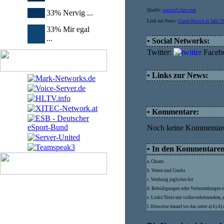
Quelle:
www.isf-clan.com
33% Nervig ...
Link zur News:
Guten Rutsch in Jahr 2
33% Mir egal
...
• Social Networks:
Twitter:
Faceb
• Links zur News:
• Kommentare:
Noch keine Kommentar
• In den Kommentaren d
a. Cheats
b. Warez und Cracks
c. Werbung jeglicher Art
d. Beleidigungen oder Verleumdungen e
e. Links/Texte mit volksverhetzendem, 
f. Hinweise darauf wo das unter a) b) d