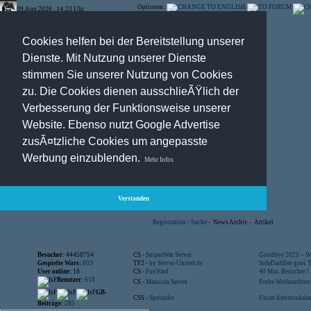
Optionen:
09.Aug.2026 , 14:23 Uhr
Cookies helfen bei der Bereitstellung unserer
Dienste. Mit Nutzung unserer Dienste
stimmen Sie unserer Nutzung von Cookies
zu. Die Cookies dienen ausschlieÃŸlich der
Verbesserung der Funktionsweise unserer
Website. Ebenso nutzt Google Advertise
zusÃ¤tzliche Cookies um angepasste
Werbung einzublenden.
Mehr Infos
Verstanden
Registration
-
Suche
-
News Archiv
-
Artikel
Besucher:
44458754
CS -
SniperWar Server
Goodbye 2025 – Wi
Gespielte Wars:
803
TF2 -
by Server-United.de
SofaDaddler goes T.
User online:
18
CS -
FunYard
40 Mio. Beuscher !..
Benutzer:
618
CS -
Mansion Server
Frohe Weihnachten!
GB-
CSS -
Spelunke
Unser Adventskalen
Beiträge:
285