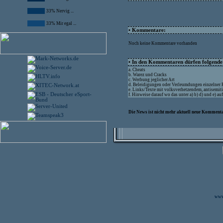
33% Nervig ...
33% Mir egal ...
• Kommentare:
Noch keine Kommentare vorhanden
• In den Kommentaren dürfen folgende I
a. Cheats
b. Warez und Cracks
c. Werbung jeglicher Art
d. Beleidigungen oder Verleumdungen einzelner
e. Links/Texte mit volksverhetzendem, antisemit
f. Hinweise darauf wo das unter a) b) d) und e) a
Die News ist nicht mehr aktuell neue Kommenta
www.