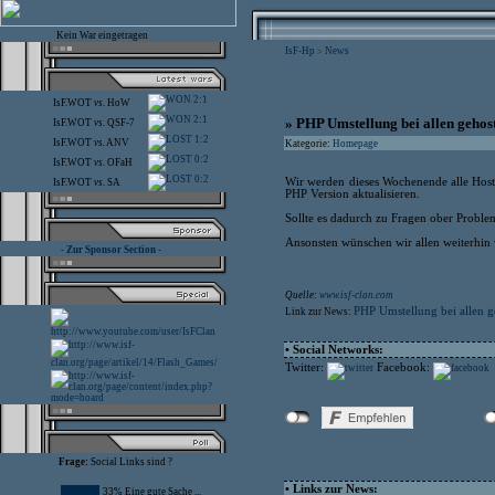
Kein War eingetragen
IsF-Hp
News
>
2:1
IsF.WOT
vs.
HoW
2:1
» PHP Umstellung bei allen gehost
IsF.WOT
vs.
QSF-7
1:2
IsF.WOT
vs.
ANV
Kategorie:
Homepage
0:2
IsF.WOT
vs.
OFaH
0:2
Wir werden dieses Wochenende alle Hosti
IsF.WOT
vs.
SA
PHP Version aktualisieren.
Sollte es dadurch zu Fragen ober Problem
Ansonsten wünschen wir allen weiterhin 
- Zur Sponsor Section -
Quelle:
www.isf-clan.com
PHP Umstellung bei allen g
Link zur News:
• Social Networks:
Twitter:
Facebook:
Frage:
Social Links sind ?
• Links zur News:
33% Eine gute Sache ...