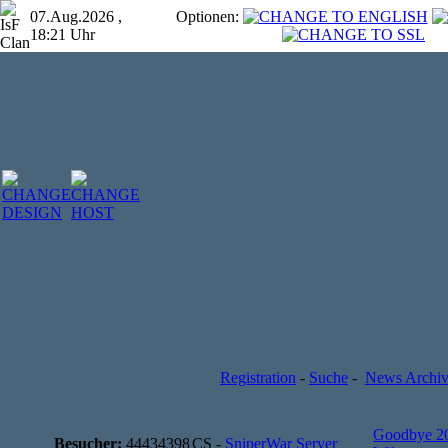
07.Aug.2026 ,
Optionen:
18:21 Uhr
Registration
-
Suche
-
News Archi
Goodbye 2
Besucher:
44434398
CS -
SniperWar Server