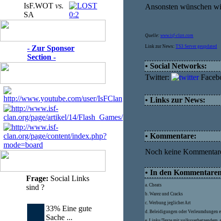
IsF.WOT
vs.
Ansonsten wünschen wir 
SA
0:2
Quelle:
www.isf-clan.com
- Zur Sponsor
Link zur News:
TS3 Server geupdated
Section -
• Social Networks:
Twitter:
Faceb
• Links zur News:
• Kommentare:
Noch keine Kommentar
• In den Kommentaren d
Frage:
Social Links
a. Cheats
sind ?
b. Warez und Cracks
c. Werbung jeglicher Art
33% Eine gute
d. Beleidigungen oder Verleumdungen e
Sache ...
e. Links/Texte mit volksverhetzendem, 