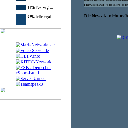
f. Hinweise darauf wo das unter a) b) d
33% Nervig ...
Die News ist nicht me
33% Mir egal
...