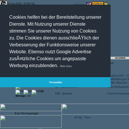
08.Aug.2026 , 19:00 Uhr
Optionen:
Cookies helfen bei der Bereitstellung unserer
Dienste. Mit Nutzung unserer Dienste
stimmen Sie unserer Nutzung von Cookies
zu. Die Cookies dienen ausschlieÃŸlich der
Verbesserung der Funktionsweise unserer
Website. Ebenso nutzt Google Advertise
zusÃ¤tzliche Cookies um angepasste
Registration
-
Suche
-
News Archiv
-
Artikel
Werbung einzublenden.
Mehr Infos
Besucher:
44449450
CS -
SniperWar Server
Goodbye 2025 – Wi
Gespielte Wars:
803
TF2 -
by Server-United.de
SofaDaddler goes T.
Verstanden
User online:
50
CS -
FunYard
40 Mio. Beuscher !..
Benutzer:
618
CS -
Mansion Server
Frohe Weihnachten!
GB-
CSS -
Spelunke
Unser Adventskalen
Beiträge:
285
Kein War eingetragen
IsF-Hp
News
>