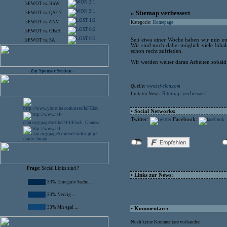
2:1
IsF.WOT
vs.
HoW
2:1
» Sitemap verbessert
IsF.WOT
vs.
QSF-7
1:2
IsF.WOT
vs.
ANV
Kategorie:
Homepage
0:2
IsF.WOT
vs.
OFaH
0:2
Seit etwa einer Woche haben wir nun end
IsF.WOT
vs.
SA
Wir sind noch dabei möglich viele Inhal
schon recht zufrieden.
Wir werden weiter daran Arbeiten sobald 
- Zur Sponsor Section -
Quelle:
www.isf-clan.com
Sitemap verbessert
Link zur News:
• Social Networks:
Twitter:
Facebook:
Frage:
Social Links sind ?
• Links zur News:
33% Eine gute Sache ...
33% Nervig ...
33% Mir egal ...
• Kommentare:
Noch keine Kommentare vorhanden