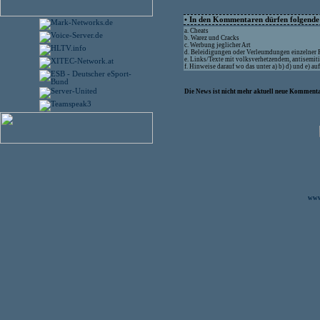
• In den Kommentaren dürfen folgende I
a. Cheats
b. Warez und Cracks
c. Werbung jeglicher Art
d. Beleidigungen oder Verleumdungen einzelner
e. Links/Texte mit volksverhetzendem, antisemit
f. Hinweise darauf wo das unter a) b) d) und e) a
Die News ist nicht mehr aktuell neue Kommenta
www.