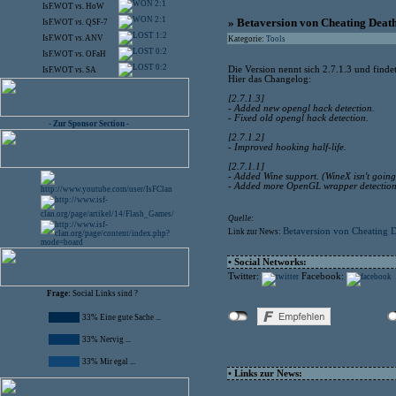
2:1
IsF.WOT
vs.
HoW
2:1
» Betaversion von Cheating Deat
IsF.WOT
vs.
QSF-7
1:2
IsF.WOT
vs.
ANV
Kategorie:
Tools
0:2
IsF.WOT
vs.
OFaH
0:2
Die Version nennt sich 2.7.1.3 und finde
IsF.WOT
vs.
SA
Hier das Changelog:
[2.7.1.3]
- Added new opengl hack detection.
- Fixed old opengl hack detection.
- Zur Sponsor Section -
[2.7.1.2]
- Improved hooking half-life.
[2.7.1.1]
- Added Wine support. (WineX isn't going
- Added more OpenGL wrapper detection
Quelle:
Betaversion von Cheating 
Link zur News:
• Social Networks:
Twitter:
Facebook:
Frage:
Social Links sind ?
33% Eine gute Sache ...
33% Nervig ...
33% Mir egal ...
• Links zur News: