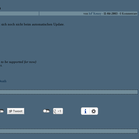
h
von
IsF`Kenny
-
11-04-2003
- 0 Kommentare
t sich noch nicht beim automatischen Update.
 to be supported for now)
s.
Death