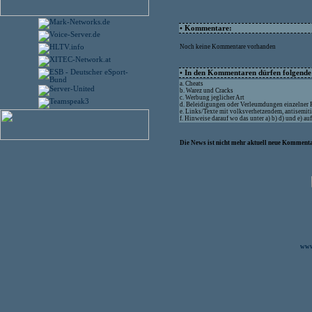
• Kommentare:
Noch keine Kommentare vorhanden
• In den Kommentaren dürfen folgende I
a. Cheats
b. Warez und Cracks
c. Werbung jeglicher Art
d. Beleidigungen oder Verleumdungen einzelner
e. Links/Texte mit volksverhetzendem, antisemit
f. Hinweise darauf wo das unter a) b) d) und e) a
Die News ist nicht mehr aktuell neue Kommenta
www.