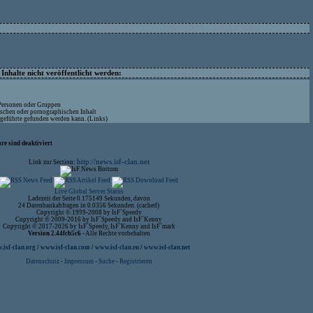
nhalte nicht veröffentlicht werden:
 Personen oder Gruppen
ischen oder pornographischen Inhalt
ufgeführte gefunden werden kann. (Links)
re sind deaktiviert
http://news.isf-clan.net
Link zur Section:
Live Global Server Status
Ladezeit der Seite 0.175149 Sekunden, davon
24 Datenbankabfragen in 0.0356 Sekunden. (cached)
Copyright © 1999-2008 by IsF`Speedy
Copyright © 2009-2016 by IsF`Speedy and IsF`Kenny
Copyright © 2017-2026 by IsF`Speedy, IsF`Kenny and IsF`mark
Version 2.44fcb5c6
- Alle Rechte vorbehalten
isf-clan.org
/
www.isf-clan.com
/
www.isf-clan.eu
/
www.isf-clan.net
Datenschutz
-
Impressum
-
Suche
-
Registrieren