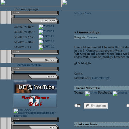
Kein War eingetragen
IsF-Hp
News
>
2:1
IsF.WOT
vs.
HoW
2:1
» Gamestarliga
IsF.WOT
vs.
QSF-7
1:2
IsF.WOT
vs.
ANV
Kategorie:
Clanwars
0:2
IsF.WOT
vs.
OFaH
0:2
Heute Abend um 20 Uhr steht für uns das
IsF.WOT
vs.
SA
in der 1. Gamestarliga gegen r@ts an.
Wir werden auf unserer Metzelbude wied
(r@ts' Wahl) und de_prodigy bestehen m
gl & hf r@ts
- Zur Sponsor Section -
Quelle:
Gamestarliga
Link zur News:
• Social Networks:
Twitter:
Facebook:
• Links zur News: