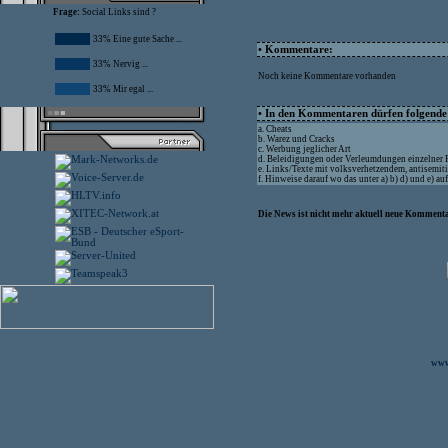
Frage:
Social Links sind ?
33% Eine gute Sache ...
• Kommentare:
33% Nervig ...
Noch keine Kommentare vorhanden
33% Mir egal ...
• In den Kommentaren dürfen folgende I
a. Cheats
b. Warez und Cracks
c. Werbung jeglicher Art
d. Beleidigungen oder Verleumdungen einzelner
e. Links/Texte mit volksverhetzendem, antisemit
f. Hinweise darauf wo das unter a) b) d) und e) a
Die News ist nicht mehr aktuell neue Kommenta
www.