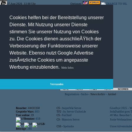
07.Aug.2026 , 13:00 Uhr
Optionen:
Cookies helfen bei der Bereitstellung unserer
Dienste. Mit Nutzung unserer Dienste
stimmen Sie unserer Nutzung von Cookies
zu. Die Cookies dienen ausschlieÃŸlich der
Verbesserung der Funktionsweise unserer
Website. Ebenso nutzt Google Advertise
zusÃ¤tzliche Cookies um angepasste
Werbung einzublenden.
Mehr Infos
Verstanden
Registration
-
Suche
-
News Archiv
-
Artikel
Besucher:
44432358
CS -
SniperWar Server
Goodbye 2025 – Wi
Gespielte Wars:
803
TF2 -
by Server-United.de
SofaDaddler goes T.
User online:
19
CS -
FunYard
40 Mio. Beuscher !..
Benutzer:
618
CS -
Mansion Server
Frohe Weihnachten!
GB-
CSS -
Spelunke
Unser Adventskalen
Beiträge:
285