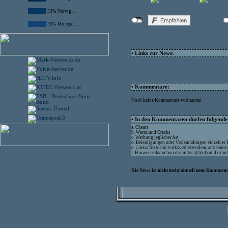
33% Nervig ...
33% Mir egal ...
• Links zur News:
• Kommentare:
Noch keine Kommentare vorhanden
• In den Kommentaren dürfen folgende I
a. Cheats
b. Warez und Cracks
c. Werbung jeglicher Art
d. Beleidigungen oder Verleumdungen einzelner
e. Links/Texte mit volksverhetzendem, antisemit
f. Hinweise darauf wo das unter a) b) d) und e) a
Die News ist nicht mehr aktuell neue Kommenta