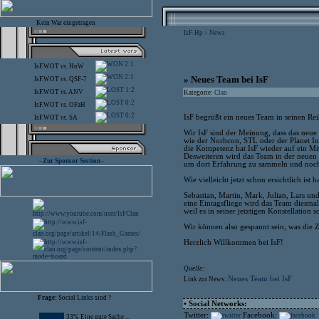
Kein War eingetragen
IsF-Hp
News
>
2:1
IsF.WOT
vs.
HoW
2:1
» Neues Team bei IsF
IsF.WOT
vs.
QSF-7
1:2
IsF.WOT
vs.
ANV
Kategorie:
Clan
0:2
IsF.WOT
vs.
OFaH
0:2
IsF begrüßt ein neues Team in seinen Re
IsF.WOT
vs.
SA
Wir IsF sind der Meinung, dass das neu
wie der Norhcon, STL oder der Planet I
die Kompetenz hat IsF wieder auf ein Mit
Desweiteren wird das Team in der neuen
- Zur Sponsor Section -
um dort Erfahrung zu sammeln und noch 
Wie vielleicht jetzt schon ersichtlich ist
Sebastian, Martin, Mark, Julian, Lars un
eine Eintagsfliege wird das Team diesmal 
weil es in seiner jetztigen Konstellation
Wir können also gespannt sein, was die Z
Herzlich Willkommen bei IsF!
Quelle:
Neues Team bei IsF
Link zur News:
Frage:
Social Links sind ?
• Social Networks:
Twitter:
Facebook:
33% Eine gute Sache ...