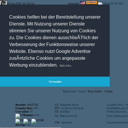
08.Aug.2026 , 01:38 Uhr
Optionen:
Cookies helfen bei der Bereitstellung unserer
Dienste. Mit Nutzung unserer Dienste
stimmen Sie unserer Nutzung von Cookies
zu. Die Cookies dienen ausschlieÃŸlich der
Verbesserung der Funktionsweise unserer
Website. Ebenso nutzt Google Advertise
zusÃ¤tzliche Cookies um angepasste
Werbung einzublenden.
Mehr Infos
Verstanden
Registration
-
Suche
-
News Archiv
-
Artikel
Besucher:
44437562
CS -
SniperWar Server
Goodbye 2025 – Wi
Gespielte Wars:
803
TF2 -
by Server-United.de
SofaDaddler goes T.
User online:
17
CS -
FunYard
40 Mio. Beuscher !..
Benutzer:
618
CS -
Mansion Server
Frohe Weihnachten!
GB-
CSS -
Spelunke
Unser Adventskalen
Beiträge:
285