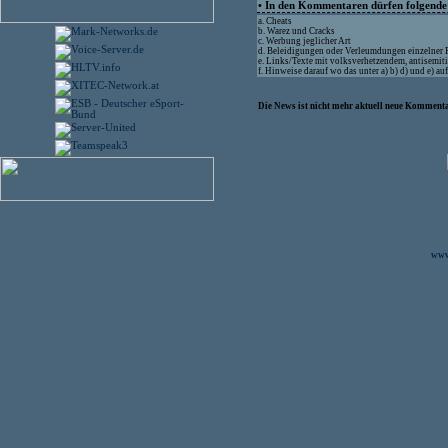
• In den Kommentaren dürfen folgende I
a. Cheats
b. Warez und Cracks
c. Werbung jeglicher Art
d. Beleidigungen oder Verleumdungen einzelner
e. Links/Texte mit volksverhetzendem, antisemit
f. Hinweise darauf wo das unter a) b) d) und e) a
Die News ist nicht mehr aktuell neue Kommenta
www.