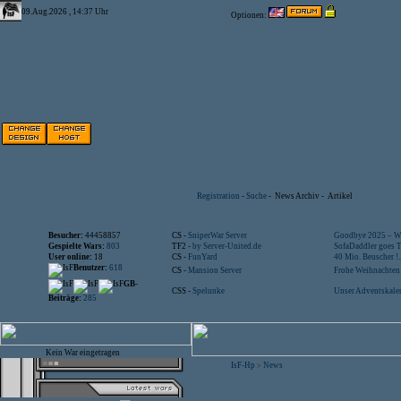
09.Aug.2026 , 14:37 Uhr
Optionen:
Registration
-
Suche
-
News Archiv
-
Artikel
Besucher:
44458857
CS -
SniperWar Server
Goodbye 2025 – Wi
Gespielte Wars:
803
TF2 -
by Server-United.de
SofaDaddler goes T.
User online:
18
CS -
FunYard
40 Mio. Beuscher !..
Benutzer:
618
CS -
Mansion Server
Frohe Weihnachten!
GB-
CSS -
Spelunke
Unser Adventskalen
Beiträge:
285
Kein War eingetragen
IsF-Hp
News
>