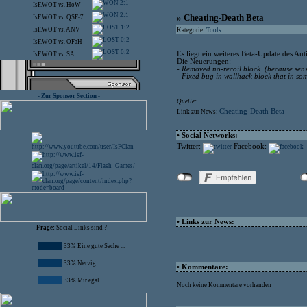
2:1
IsF.WOT
vs.
HoW
2:1
» Cheating-Death Beta
IsF.WOT
vs.
QSF-7
1:2
IsF.WOT
vs.
ANV
Kategorie:
Tools
0:2
IsF.WOT
vs.
OFaH
0:2
Es liegt ein weiteres Beta-Update des An
IsF.WOT
vs.
SA
Die Neuerungen:
- Removed no-recoil block. (because sens
- Fixed bug in wallhack block that in so
- Zur Sponsor Section -
Quelle:
Cheating-Death Beta
Link zur News:
• Social Networks:
Twitter:
Facebook:
• Links zur News:
Frage:
Social Links sind ?
33% Eine gute Sache ...
33% Nervig ...
• Kommentare:
33% Mir egal ...
Noch keine Kommentare vorhanden