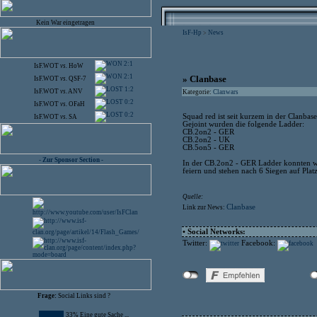
Kein War eingetragen
IsF-Hp
News
>
2:1
IsF.WOT
vs.
HoW
2:1
» Clanbase
IsF.WOT
vs.
QSF-7
1:2
IsF.WOT
vs.
ANV
Kategorie:
Clanwars
0:2
IsF.WOT
vs.
OFaH
0:2
Squad red ist seit kurzem in der Clanbase
IsF.WOT
vs.
SA
Gejoint wurden die folgende Ladder:
CB.2on2 - GER
CB.2on2 - UK
CB.5on5 - GER
- Zur Sponsor Section -
In der CB.2on2 - GER Ladder konnten wi
feiern und stehen nach 6 Siegen auf Plat
Quelle:
Clanbase
Link zur News:
• Social Networks:
Twitter:
Facebook:
Frage:
Social Links sind ?
33% Eine gute Sache ...