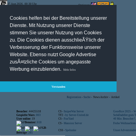
07.Aug.2026 , 00:30 Uhr
Optionen:
Cookies helfen bei der Bereitstellung unserer
Dienste. Mit Nutzung unserer Dienste
stimmen Sie unserer Nutzung von Cookies
zu. Die Cookies dienen ausschlieÃŸlich der
Verbesserung der Funktionsweise unserer
Website. Ebenso nutzt Google Advertise
zusÃ¤tzliche Cookies um angepasste
Werbung einzublenden.
Mehr Infos
Verstanden
Registration
-
Suche
-
News Archiv
-
Artikel
Besucher:
44425518
CS -
SniperWar Server
Goodbye 2025 – Wi
Gespielte Wars:
803
TF2 -
by Server-United.de
SofaDaddler goes T.
User online:
19
CS -
FunYard
40 Mio. Beuscher !..
Benutzer:
618
CS -
Mansion Server
Frohe Weihnachten!
GB-
CSS -
Spelunke
Unser Adventskalen
Beiträge:
285