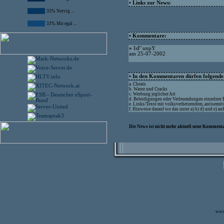
• Links zur News:
33% Nervig ...
33% Mir egal ...
• Kommentare:
»
IsF`unpY
am 25-07-2002
• In den Kommentaren dürfen folgende I
a. Cheats
b. Warez und Cracks
c. Werbung jeglicher Art
d. Beleidigungen oder Verleumdungen einzelner
e. Links/Texte mit volksverhetzendem, antisemit
f. Hinweise darauf wo das unter a) b) d) und e) a
Die News ist nicht mehr aktuell neue Kommenta
www.