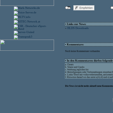
• Links zur News:
»
HLDS Downloads
• Kommentare:
Noch keine Kommentare vorhanden
• In den Kommentaren dürfen folgende I
a. Cheats
b. Warez und Cracks
c. Werbung jeglicher Art
d. Beleidigungen oder Verleumdungen einzelner
e. Links/Texte mit volksverhetzendem, antisemit
f. Hinweise darauf wo das unter a) b) d) und e) a
Die News ist nicht mehr aktuell neue Kommenta