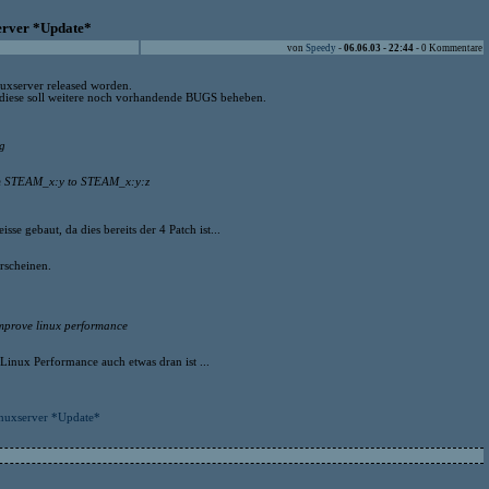
erver *Update*
von
Speedy
-
06.06.03 - 22:44
- 0 Kommentare
uxserver released worden.
, diese soll weitere noch vorhandende BUGS beheben.
ng
rom STEAM_x:y to STEAM_x:y:z
se gebaut, da dies bereits der 4 Patch ist...
rscheinen.
improve linux performance
 Linux Performance auch etwas dran ist ...
nuxserver *Update*