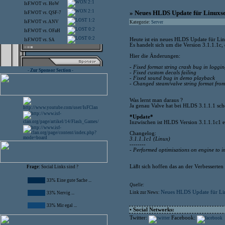
2:1
IsF.WOT
vs.
HoW
2:1
» Neues HLDS Update für Linuxs
IsF.WOT
vs.
QSF-7
1:2
IsF.WOT
vs.
ANV
Kategorie:
Server
0:2
IsF.WOT
vs.
OFaH
0:2
Heute ist ein neues HLDS Update für Lin
IsF.WOT
vs.
SA
Es handelt sich um die Version 3.1.1.1c
Hier die Änderungen:
- Fixed format string crash bug in loggi
- Zur Sponsor Section -
- Fixed custom decals failing
- Fixed sound bug in demo playback
- Changed steam/valve string format f
Was lernt man daraus ?
Ja genau Valve hat bei HLDS 3.1.1.1 scheis
*Update*
Inzwischen ist HLDS Version 3.1.1.1c1 e
Changelog:
3.1.1.1c1 (Linux)
--------
- Performed optimisations on engine to 
Läßt sich hoffen das an der Verbesserten
Frage:
Social Links sind ?
33% Eine gute Sache ...
Quelle:
Neues HLDS Update für Li
Link zur News:
33% Nervig ...
33% Mir egal ...
• Social Networks:
Twitter:
Facebook: