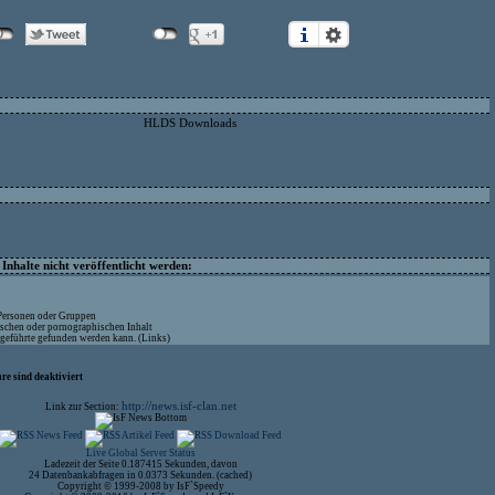
HLDS Downloads
nhalte nicht veröffentlicht werden:
 Personen oder Gruppen
ischen oder pornographischen Inhalt
ufgeführte gefunden werden kann. (Links)
re sind deaktiviert
http://news.isf-clan.net
Link zur Section:
Live Global Server Status
Ladezeit der Seite 0.187415 Sekunden, davon
24 Datenbankabfragen in 0.0373 Sekunden. (cached)
Copyright © 1999-2008 by IsF`Speedy