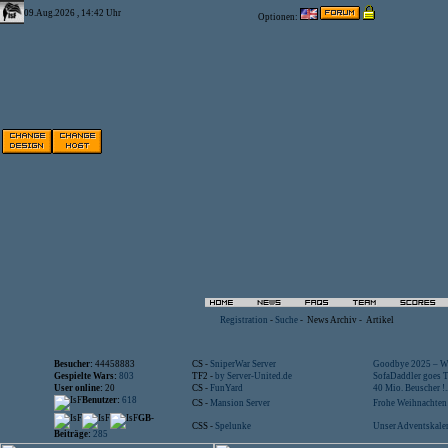
09.Aug.2026 , 14:42 Uhr
Optionen:
Registration
-
Suche
-
News Archiv
-
Artikel
Besucher:
44458883
CS -
SniperWar Server
Goodbye 2025 – Wi
Gespielte Wars:
803
TF2 -
by Server-United.de
SofaDaddler goes T.
User online:
20
CS -
FunYard
40 Mio. Beuscher !..
Benutzer:
618
CS -
Mansion Server
Frohe Weihnachten!
GB-
CSS -
Spelunke
Unser Adventskalen
Beiträge:
285