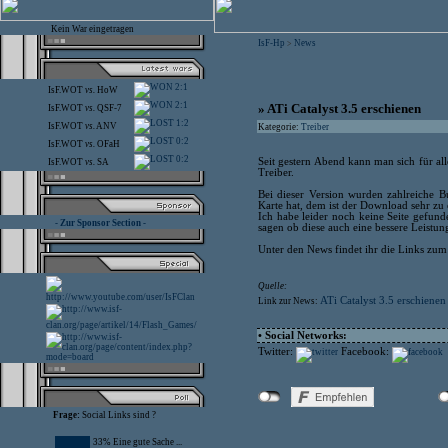
Kein War eingetragen
IsF-Hp
News
>
2:1
IsF.WOT
vs.
HoW
2:1
» ATi Catalyst 3.5 erschienen
IsF.WOT
vs.
QSF-7
1:2
IsF.WOT
vs.
ANV
Kategorie:
Treiber
0:2
IsF.WOT
vs.
OFaH
0:2
Seit gestern Abend kann man sich für al
IsF.WOT
vs.
SA
Treiber.
Bei dieser Version wurden zahlreiche B
Karte hat, dem ist der Download sehr zu
Ich habe leider noch keine Seite gefund
- Zur Sponsor Section -
sagen ob diese auch eine bessere Leistun
Unter den News findet ihr die Links zu
Quelle:
ATi Catalyst 3.5 erschienen
Link zur News:
• Social Networks:
Twitter:
Facebook:
Frage:
Social Links sind ?
33% Eine gute Sache ...