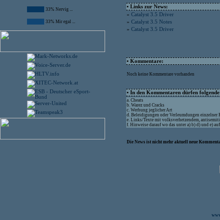
• Links zur News:
33% Nervig ...
»
Catalyst 3.5 Driver
33% Mir egal ...
»
Catalyst 3.5 Notes
»
Catalyst 3.5 Driver
• Kommentare:
Noch keine Kommentare vorhanden
• In den Kommentaren dürfen folgende I
a. Cheats
b. Warez und Cracks
c. Werbung jeglicher Art
d. Beleidigungen oder Verleumdungen einzelner
e. Links/Texte mit volksverhetzendem, antisemit
f. Hinweise darauf wo das unter a) b) d) und e) a
Die News ist nicht mehr aktuell neue Kommenta
www.