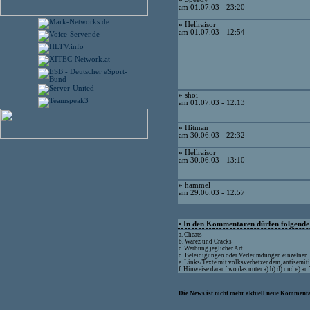
am 01.07.03 - 23:20
»
Hellraisor
am 01.07.03 - 12:54
»
shoi
am 01.07.03 - 12:13
»
Hitman
am 30.06.03 - 22:32
»
Hellraisor
am 30.06.03 - 13:10
»
hammel
am 29.06.03 - 12:57
• In den Kommentaren dürfen folgende I
a. Cheats
b. Warez und Cracks
c. Werbung jeglicher Art
d. Beleidigungen oder Verleumdungen einzelner
e. Links/Texte mit volksverhetzendem, antisemit
f. Hinweise darauf wo das unter a) b) d) und e) a
Die News ist nicht mehr aktuell neue Kommenta