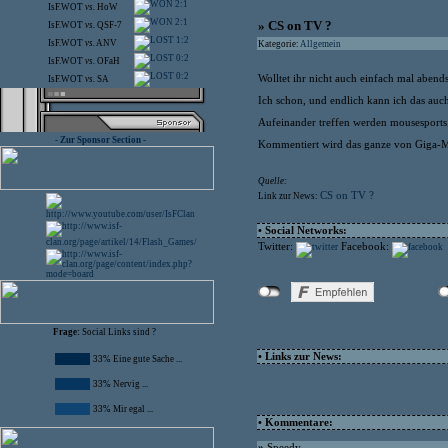
2:1
IsF.WOT
vs.
HoW
2:1
» CS on TV ?
IsF.WOT
vs.
QSF-7
1:2
IsF.WOT
vs.
ANV
Kategorie:
Allgemein
0:2
IsF.WOT
vs.
OFaH
0:2
Wolltet ihr nicht auch einfach mal aben
IsF.WOT
vs.
SA
Ich schon, und endlich kann ich das auc
Aufeinander treffen werden mousesports
- Zur Sponsor Section -
Kommentiert wird das ganze von Giga-M
Quelle:
CS on TV ?
Link zur News:
• Social Networks:
Twitter:
Facebook:
Frage:
Social Links sind ?
• Links zur News:
33% Eine gute Sache ...
33% Nervig ...
33% Mir egal ...
• Kommentare:
»
Speedy