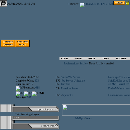
06.Aug.2026 , 16:49 Uhr
Optionen:
Registration
-
Suche
-
News Archiv
-
Artikel
Besucher:
44422553
CS -
SniperWar Server
Goodbye 2025 – Wi
Gespielte Wars:
803
TF2 -
by Server-United.de
SofaDaddler goes T.
User online:
17
CS -
FunYard
40 Mio. Beuscher !..
Benutzer:
618
CS -
Mansion Server
Frohe Weihnachten!
GB-
CSS -
Spelunke
Unser Adventskalen
Beiträge:
285
Kein War eingetragen
IsF-Hp
News
>