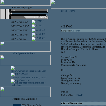
Kein War eingetragen
IsF-Hp
News
>
2:1
IsF.WOT
vs.
HoW
2:1
» ESWC
IsF.WOT
vs.
QSF-7
1:2
IsF.WOT
vs.
ANV
Kategorie:
CS-Szene
0:2
IsF.WOT
vs.
OFaH
0:2
Die 1. Gruppenphase der ESCW ist nun be
IsF.WOT
vs.
SA
das Tunier leider schon in der ersten
*aAa* schieden allerdings noch weitere 
einer der beiden Deutschen Vertreter,Pro -
Hier die Gruppen für die 2. Phase :
A B
- Zur Sponsor Section -
Sk.swe Team9
e4 mtw.se
Infernum Bz
Mousesports FairGame
C D
4Kings Zex
fzero Gamers - X
Goodgame mibr
Neophyte intensity
Quelle:
ESWC
Link zur News:
Frage:
Social Links sind ?
• Social Networks:
33% Eine gute Sache ...