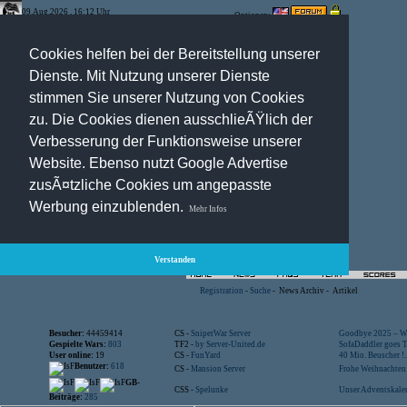
09.Aug.2026 , 16:12 Uhr
Optionen:
Cookies helfen bei der Bereitstellung unserer
Dienste. Mit Nutzung unserer Dienste
stimmen Sie unserer Nutzung von Cookies
zu. Die Cookies dienen ausschlieÃŸlich der
Verbesserung der Funktionsweise unserer
Website. Ebenso nutzt Google Advertise
zusÃ¤tzliche Cookies um angepasste
Werbung einzublenden.
Mehr Infos
Verstanden
Registration
-
Suche
-
News Archiv
-
Artikel
Besucher:
44459414
CS -
SniperWar Server
Goodbye 2025 – Wi
Gespielte Wars:
803
TF2 -
by Server-United.de
SofaDaddler goes T.
User online:
19
CS -
FunYard
40 Mio. Beuscher !..
Benutzer:
618
CS -
Mansion Server
Frohe Weihnachten!
GB-
CSS -
Spelunke
Unser Adventskalen
Beiträge:
285