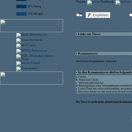
Twitter:
Facebook:
33% Nervig ...
33% Mir egal ...
• Links zur News:
• Kommentare:
Noch keine Kommentare vorhanden
• In den Kommentaren dürfen folgende I
a. Cheats
b. Warez und Cracks
c. Werbung jeglicher Art
d. Beleidigungen oder Verleumdungen einzelner
e. Links/Texte mit volksverhetzendem, antisemit
f. Hinweise darauf wo das unter a) b) d) und e) a
Die News ist nicht mehr aktuell neue Kommenta