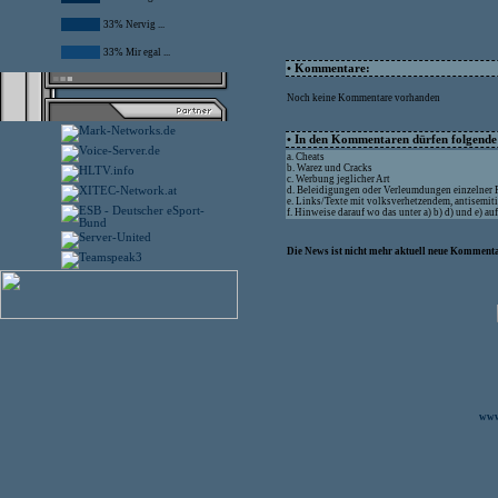
33% Nervig ...
33% Mir egal ...
• Kommentare:
Noch keine Kommentare vorhanden
• In den Kommentaren dürfen folgende I
a. Cheats
b. Warez und Cracks
c. Werbung jeglicher Art
d. Beleidigungen oder Verleumdungen einzelner
e. Links/Texte mit volksverhetzendem, antisemit
f. Hinweise darauf wo das unter a) b) d) und e) a
Die News ist nicht mehr aktuell neue Kommenta
www.