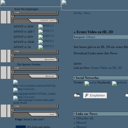
Kein War eingetragen
IsF-Hp
News
>
2:1
IsF.WOT
vs.
HoW
2:1
» Erstes Video zu HL 2D
IsF.WOT
vs.
QSF-7
1:2
IsF.WOT
vs.
ANV
Kategorie:
Offtopic
0:2
IsF.WOT
vs.
OFaH
0:2
Seit heute gibt es zu HL 2D ein erstes 
IsF.WOT
vs.
SA
Download Links unter den News.
Quelle:
- Zur Sponsor Section -
Erstes Video zu HL 2D
Link zur News:
• Social Networks:
Twitter:
Facebook:
• Links zur News:
»
Offizeller DL
Frage:
Social Links sind ?
»
Mirror1
»
Mirror2
33% Eine gute Sache ...