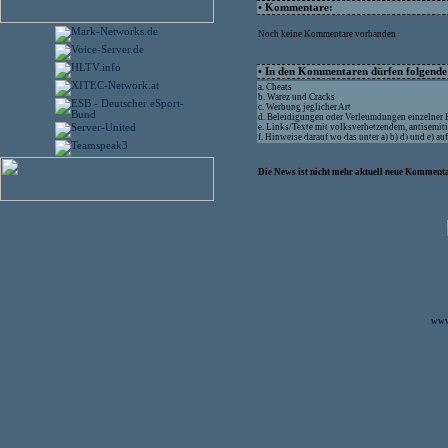
• Kommentare:
Noch keine Kommentare vorhanden
• In den Kommentaren dürfen folgende I
a. Cheats
b. Warez und Cracks
c. Werbung jeglicher Art
d. Beleidigungen oder Verleumdungen einzelner
e. Links/Texte mit volksverhetzendem, antisemit
f. Hinweise darauf wo das unter a) b) d) und e) a
Die News ist nicht mehr aktuell neue Kommenta
www.