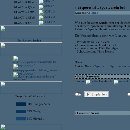
2:1
IsF.WOT
vs.
HoW
2:1
» e2sports tritt Sportverein bei
IsF.WOT
vs.
QSF-7
1:2
IsF.WOT
vs.
ANV
Kategorie:
CS-Szene
0:2
IsF.WOT
vs.
OFaH
0:2
Wie nun bekannt wurde, tritt der deutsc
IsF.WOT
vs.
SA
bei diesem Sportverein um den Spiel- u
Lehnitz e2sports. Damit ist e2sports eine
Die Vereinsführung sieht wie folgt aus:
- Zur Sponsor Section -
- Präsident: Detlev Bievor
- 1. Vorsitzender: Frank G. Schulz
- 2. Vorsitzender: Dirk Henniger
- Schatzmeister: Timo Herold
Quelle:
e2sports tritt Sportverein be
Link zur News:
• Social Networks:
Twitter:
Facebook:
Frage:
Social Links sind ?
33% Eine gute Sache ...
33% Nervig ...
• Links zur News:
33% Mir egal ...