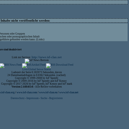
nhalte nicht veröffentlicht werden:
 Personen oder Gruppen
ischen oder pornographischen Inhalt
ufgeführte gefunden werden kann. (Links)
re sind deaktiviert
http://news.isf-clan.net
Link zur Section:
Live Global Server Status
Ladezeit der Seite 0.182073 Sekunden, davon
24 Datenbankabfragen in 0.0362 Sekunden. (cached)
Copyright © 1999-2008 by IsF`Speedy
Copyright © 2009-2016 by IsF`Speedy and IsF`Kenny
Copyright © 2017-2026 by IsF`Speedy, IsF`Kenny and IsF`mark
Version 2.44fcb5c6
- Alle Rechte vorbehalten
isf-clan.org
/
www.isf-clan.com
/
www.isf-clan.eu
/
www.isf-clan.net
Datenschutz
-
Impressum
-
Suche
-
Registrieren