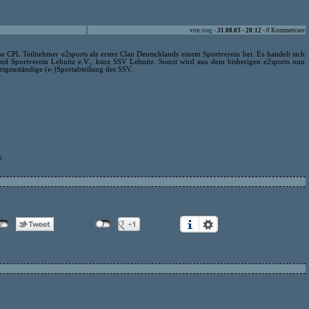
von
reag
-
31.08.03 - 20:12
- 0 Kommentare
he CPL Teilnehmer e2sports als erster Clan Deutschlands einem Sportverein bei. Es handelt sich
nd Sportverein Lehnitz e.V., kurz SSV Lehnitz. Somit wird aus dem bisherigen e2sports nun
 eigenständige (e-)Sportabteilung des SSV.
i