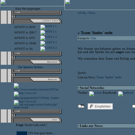
Kein War eingetragen
IsF-Hp
News
>
2:1
IsF.WOT
vs.
HoW
2:1
» Team 'limbo' steht
IsF.WOT
vs.
QSF-7
1:2
IsF.WOT
vs.
ANV
Kategorie:
Clan
0:2
IsF.WOT
vs.
OFaH
0:2
Wir freuen uns bekannt geben zu könne
IsF.WOT
vs.
SA
hat und alle Spieler bis auf
anger
nun fes
Wir wünschen dem Team viel Erfolg und e
- Zur Sponsor Section -
Quelle:
Team 'limbo' steht
Link zur News:
• Social Networks:
Twitter:
Facebook:
Frage:
Social Links sind ?
• Links zur News:
33% Eine gute Sache ...