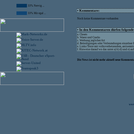
33% Nervig ...
• Kommentare:
33% Mir egal ...
Noch keine Kommentare vorhanden
• In den Kommentaren dürfen folgende I
a. Cheats
b. Warez und Cracks
c. Werbung jeglicher Art
d. Beleidigungen oder Verleumdungen einzelner
e. Links/Texte mit volksverhetzendem, antisemit
f. Hinweise darauf wo das unter a) b) d) und e) a
Die News ist nicht mehr aktuell neue Kommenta
www.