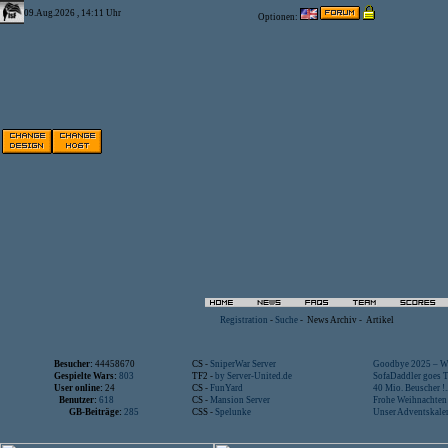
09.Aug.2026 , 14:11 Uhr
Optionen:
Registration
-
Suche
-
News Archiv
-
Artikel
Besucher:
44458670
CS -
SniperWar Server
Goodbye 2025 – Wi
Gespielte Wars:
803
TF2 -
by Server-United.de
SofaDaddler goes T.
User online:
24
CS -
FunYard
40 Mio. Beuscher !..
Benutzer:
618
CS -
Mansion Server
Frohe Weihnachten!
GB-Beiträge:
285
CSS -
Spelunke
Unser Adventskalen