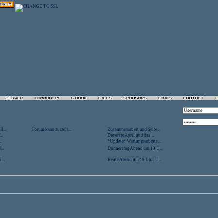
l...
Forum kann zurzeit...
Zusammenarbeit und Seite...
..
Der erste April und das ...
.
*Update* Wartungsarbeite...
...
Donnerstag Abend um 19 U...
...
Heute Abend um 19 Uhr: D...