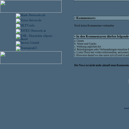
• Kommentare:
Noch keine Kommentare vorhanden
• In den Kommentaren dürfen folgende I
a. Cheats
b. Warez und Cracks
c. Werbung jeglicher Art
d. Beleidigungen oder Verleumdungen einzelner
e. Links/Texte mit volksverhetzendem, antisemit
f. Hinweise darauf wo das unter a) b) d) und e) a
Die News ist nicht mehr aktuell neue Kommenta
www.