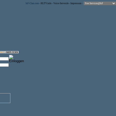
IsF-Clan.com
-
HLTV.info
-
Voice-Server.de
-
Impressum
-