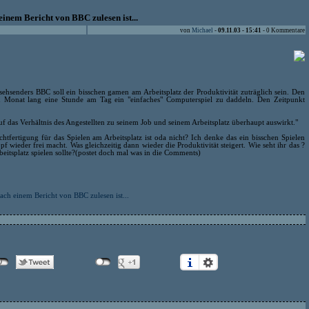
einem Bericht von BBC zulesen ist...
von
Michael
-
09.11.03 - 15:41
- 0 Kommentare
sehsenders BBC soll ein bisschen gamen am Arbeitsplatz der Produktivität zuträglich sein. Den
en Monat lang eine Stunde am Tag ein "einfaches" Computerspiel zu daddeln. Den Zeitpunkt
uf das Verhältnis des Angestellten zu seinem Job und seinem Arbeitsplatz überhaupt auswirkt."
chtfertigung für das Spielen am Arbeitsplatz ist oda nicht? Ich denke das ein bisschen Spielen
wieder frei macht. Was gleichzeitig dann wieder die Produktivität steigert. Wie seht ihr das ?
eitsplatz spielen sollte?(postet doch mal was in die Comments)
ach einem Bericht von BBC zulesen ist...