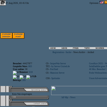
07.Aug.2026 , 03:45 Uhr
Optionen:
Registration
-
Suche
-
News Archiv
-
Artikel
Besucher:
44427877
CS -
SniperWar Server
Goodbye 2025 – Wi
Gespielte Wars:
803
TF2 -
by Server-United.de
SofaDaddler goes T.
User online:
30
CS -
FunYard
40 Mio. Beuscher !..
Benutzer:
618
CS -
Mansion Server
Frohe Weihnachten!
GB-
CSS -
Spelunke
Unser Adventskalen
Beiträge:
285
Kein War eingetragen
IsF-Hp
News
>