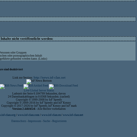
nhalte nicht veröffentlicht werden:
 Personen oder Gruppen
ischen oder pornographischen Inhalt
ufgeführte gefunden werden kann. (Links)
re sind deaktiviert
http://news.isf-clan.net
Link zur Section:
Live Global Server Status
Ladezeit der Seite 0.184799 Sekunden, davon
24 Datenbankabfragen in 0.0368 Sekunden. (cached)
Copyright © 1999-2008 by IsF`Speedy
Copyright © 2009-2016 by IsF`Speedy and IsF`Kenny
Copyright © 2017-2026 by IsF`Speedy, IsF`Kenny and IsF`mark
Version 2.44fcb5c6
- Alle Rechte vorbehalten
isf-clan.org
/
www.isf-clan.com
/
www.isf-clan.eu
/
www.isf-clan.net
Datenschutz
-
Impressum
-
Suche
-
Registrieren