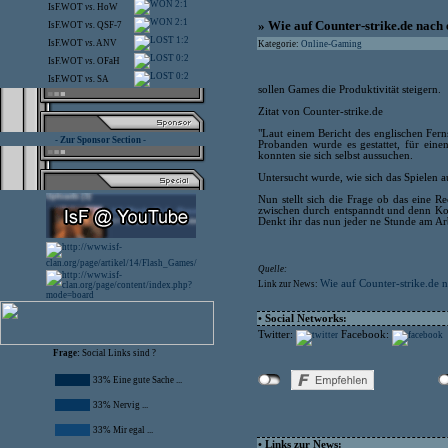
2:1
IsF.WOT
vs.
HoW
2:1
» Wie auf Counter-strike.de nach 
IsF.WOT
vs.
QSF-7
1:2
IsF.WOT
vs.
ANV
Kategorie:
Online-Gaming
0:2
IsF.WOT
vs.
OFaH
0:2
IsF.WOT
vs.
SA
sollen Games die Produktivität steigern.
Zitat von Counter-strike.de
"Laut einem Bericht des englischen Fern
- Zur Sponsor Section -
Probanden wurde es gestattet, für ein
konnten sie sich selbst aussuchen.
Untersucht wurde, wie sich das Spielen a
Nun stellt sich die Frage ob das eine Re
zwischen durch entspanndt und denn Kopf 
Denkt ihr das nun jeder ne Stunde am Arb
Quelle:
Wie auf Counter-strike.de n
Link zur News:
• Social Networks:
Twitter:
Facebook:
Frage:
Social Links sind ?
33% Eine gute Sache ...
33% Nervig ...
33% Mir egal ...
• Links zur News: