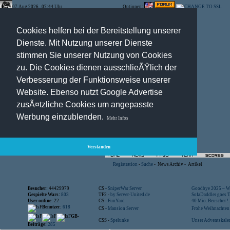
07.Aug.2026 , 07:44 Uhr
Optionen:
Cookies helfen bei der Bereitstellung unserer
Dienste. Mit Nutzung unserer Dienste
stimmen Sie unserer Nutzung von Cookies
zu. Die Cookies dienen ausschlieÃŸlich der
Verbesserung der Funktionsweise unserer
Website. Ebenso nutzt Google Advertise
zusÃ¤tzliche Cookies um angepasste
Werbung einzublenden.
Mehr Infos
Verstanden
Registration
-
Suche
-
News Archiv
-
Artikel
Besucher:
44429979
CS -
SniperWar Server
Goodbye 2025 – Wi
Gespielte Wars:
803
TF2 -
by Server-United.de
SofaDaddler goes T.
User online:
22
CS -
FunYard
40 Mio. Beuscher !..
Benutzer:
618
CS -
Mansion Server
Frohe Weihnachten!
GB-
CSS -
Spelunke
Unser Adventskalen
Beiträge:
285