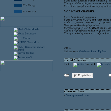
Fixed crash opening options dialog if "vo
Changed default player name to be the us
33% Nervig ...
Fixed timer graphic not displaying in Co
MOD MAKER CHANGES
:
33% Mir egal ...
Fixed "condump" command
Fixed corrupted VGUI2 text when using 
Added greater control of game s
BackgroundLoadingLayout.txt
Increase MAX_HUD_SPRITES from 128 
Added avi playback option to game startup 
Changed missing models to only be fatal
Quelle:
Größeres Steam Update
Link zur News:
• Social Networks:
Twitter:
Facebook:
• Links zur News:
»
Steampowered.com