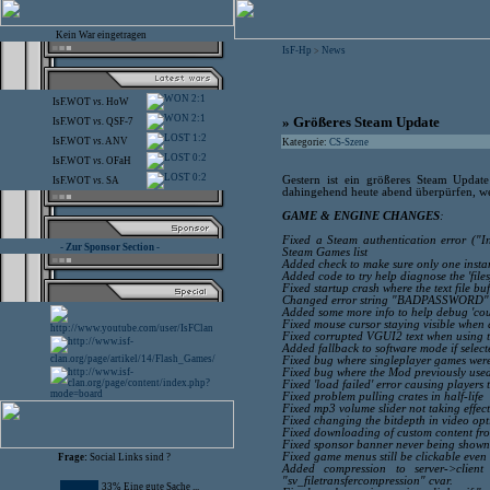
Kein War eingetragen
IsF-Hp
News
>
2:1
IsF.WOT
vs.
HoW
2:1
» Größeres Steam Update
IsF.WOT
vs.
QSF-7
1:2
IsF.WOT
vs.
ANV
Kategorie:
CS-Szene
0:2
IsF.WOT
vs.
OFaH
0:2
Gestern ist ein größeres Steam Update
IsF.WOT
vs.
SA
dahingehend heute abend überpürfen, we
GAME & ENGINE CHANGES
:
Fixed a Steam authentication error ("I
- Zur Sponsor Section -
Steam Games list
Added check to make sure only one insta
Added code to try help diagnose the 'file
Fixed startup crash where the text file b
Changed error string "BADPASSWORD" to
Added some more info to help debug 'coul
Fixed mouse cursor staying visible when
Fixed corrupted VGUI2 text when using 
Added fallback to software mode if select
Fixed bug where singleplayer games were 
Fixed bug where the Mod previously used
Fixed 'load failed' error causing players
Fixed problem pulling crates in half-life
Fixed mp3 volume slider not taking effec
Fixed changing the bitdepth in video op
Fixed downloading of custom content from
Fixed sponsor banner never being shown
Fixed game menus still be clickable eve
Frage:
Social Links sind ?
Added compression to server->client 
"sv_filetransfercompression" cvar.
33% Eine gute Sache ...