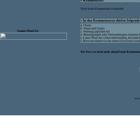
• Kommentare:
Noch keine Kommentare vorhanden
• In den Kommentaren dürfen folgende I
a. Cheats
b. Warez und Cracks
Games-Deals.Eu:
c. Werbung jeglicher Art
d. Beleidigungen oder Verleumdungen einzelner
e. Links/Texte mit volksverhetzendem, antisemit
f. Hinweise darauf wo das unter a) b) d) und e) a
Die News ist nicht mehr aktuell neue Kommenta
www.