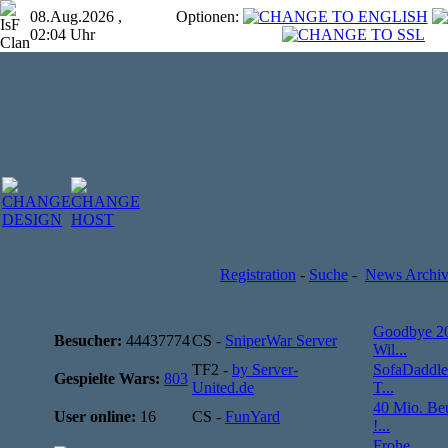
08.Aug.2026 ,
Optionen:
02:04 Uhr
Registration
-
Suche
-
News Archi
Goodbye 2
Besucher:
44437774
CS -
SniperWar Server
Wil...
TF2 -
by Server-
SofaDaddle
Gespielte Wars:
803
United.de
T...
40 Mio. Be
User online:
16
CS -
FunYard
!...
Frohe