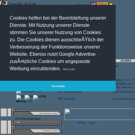
07.Aug.2026 , 05:35 Uhr
Optionen:
Cookies helfen bei der Bereitstellung unserer
Dienste. Mit Nutzung unserer Dienste
stimmen Sie unserer Nutzung von Cookies
zu. Die Cookies dienen ausschlieÃŸlich der
Verbesserung der Funktionsweise unserer
Website. Ebenso nutzt Google Advertise
zusÃ¤tzliche Cookies um angepasste
Registration
-
Suche
-
News Archiv
-
Artikel
Werbung einzublenden.
Mehr Infos
Besucher:
44428872
CS -
SniperWar Server
Goodbye 2025 – Wi
Gespielte Wars:
803
TF2 -
by Server-United.de
SofaDaddler goes T.
Verstanden
User online:
23
CS -
FunYard
40 Mio. Beuscher !..
Benutzer:
618
CS -
Mansion Server
Frohe Weihnachten!
GB-
CSS -
Spelunke
Unser Adventskalen
Beiträge:
285
Kein War eingetragen
IsF-Hp
News
>