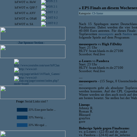
2:1
IsF.WOT
vs.
HoW
2:1
» EPS Finals an diesem Wochene
IsF.WOT
vs.
QSF-7
1:2
IsF.WOT
vs.
ANV
Kategorie:
CS-Szene
0:2
IsF.WOT
vs.
OFaH
0:2
Nach 15 Spieltagen startet Deutschlan
IsF.WOT
vs.
SA
Finalturnier. Dabei werden die vier b
40.000 Euro antreten. Für dieses Finale 
Topfavoriten
auch
u
mousesports
Pandora
folgende Spiele auf dem Programm:
- Zur Sponsor Section -
mousesports
vs
High FiDelity
Start: 21 Uhr
HLTV: bcast.blank-tv.de:27100
Scorebot: #esl.live
a-Losers
vs
Pandora
Start: 23 Uhr
HLTV: bcast.blank-tv.de:27100
Scorebot: #esl.live
---
mousesports
- (15 Siege, 0 Unentschiede
---
mousesports geht als absoluter Topfav
werden konnten. Auf der CPL Copenhage
Winter werden sie dies auch noch auf de
am besten besetzt. Sie stellen bei der Wa
Frage:
Social Links sind ?
Lineup:
Johnny R.
33% Eine gute Sache ...
Roman R.
Blizzard
33% Nervig ...
grayfox
gore
33% Mir egal ...
Bisherige Spiele gegen Finalteams:
vs. a-Losers – (22-8) auf de_nuke
vs. Pandora – (24-6) auf de_inferno