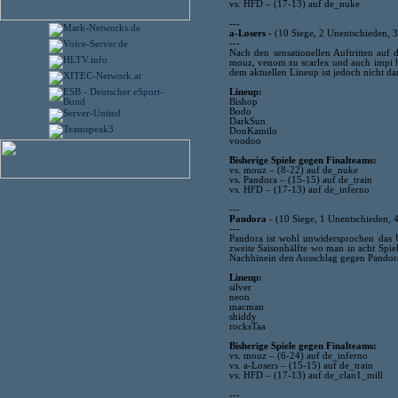
vs. HFD – (17-13) auf de_nuke
---
a-Losers
- (10 Siege, 2 Unentschieden, 
---
Nach den sensationellen Auftritten au
mouz, venom zu scarlex und auch impi hie
dem aktuellen Lineup ist jedoch nicht da
Lineup:
Bishop
Bodo
DarkSun
DonKamilo
voodoo
Bisherige Spiele gegen Finalteams:
vs. mouz – (8-22) auf de_nuke
vs. Pandora – (15-15) auf de_train
vs. HFD – (17-13) auf de_inferno
---
Pandora
- (10 Siege, 1 Unentschieden, 
---
Pandora ist wohl unwidersprochen das 
zweite Saisonhälfte wo man in acht Spi
Nachhinein den Ausschlag gegen Pandora
Lineup:
silver
neon
macman
shiddy
rocksTaa
Bisherige Spiele gegen Finalteams:
vs. mouz – (6-24) auf de_inferno
vs. a-Losers – (15-15) auf de_train
vs. HFD – (17-13) auf de_clan1_mill
---