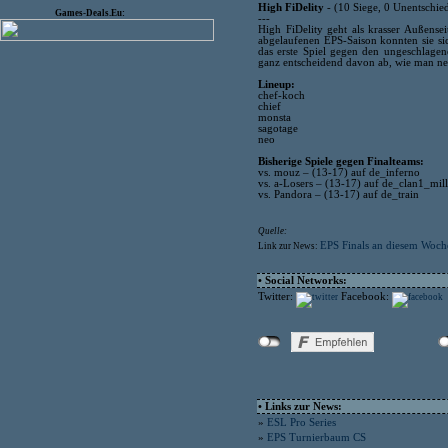
High FiDelity
- (10 Siege, 0 Unentschie
Games-Deals.Eu:
---
High FiDelity geht als krasser Außense
abgelaufenen EPS-Saison konnten sie si
das erste Spiel gegen den ungeschlagen
ganz entscheidend davon ab, wie man neo,
Lineup:
chef-koch
chief
monsta
sagotage
neo
Bisherige Spiele gegen Finalteams:
vs. mouz – (13-17) auf de_inferno
vs. a-Losers – (13-17) auf de_clan1_mill
vs. Pandora – (13-17) auf de_train
Quelle:
EPS Finals an diesem Woc
Link zur News:
• Social Networks:
Twitter:
Facebook:
• Links zur News:
»
ESL Pro Series
»
EPS Turnierbaum CS