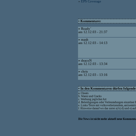
»
EPS Coverage
• Kommentare:
»
Roady`
am 12.12.03 - 21:37
»
mash
am 12.12.03 - 14:13
»
deacoN
am 12.12.03 - 13:34
»
chris
am 12.12.03 - 13:16
• In den Kommentaren dürfen folgende I
a. Cheats
b. Warez und Cracks
c. Werbung jeglicher Art
d. Beleidigungen oder Verleumdungen einzelner
e. Links/Texte mit volksverhetzendem, antisemit
f. Hinweise darauf wo das unter a) b) d) und e) a
Die News ist nicht mehr aktuell neue Kommenta