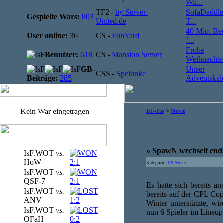
Wil...
TF2 -
by Server-
SofaDaddle
Gespielte Wars:
803
United.de
T...
40 Mio. Be
User online:
36
CS -
FunYard
!...
Frohe
Benutzer:
618
CS -
Mansion Server
Weihnachten
GB-
Unser
CSS -
Spelunke
Beiträge:
285
Adventskale
Kein War eingetragen
IsF-Hp
>
News
» SpawN wechselt end
IsF.WOT
vs.
HoW
2:1
Kategorie:
CS-Szene
IsF.WOT
vs.
QSF-7
2:1
Es hatte sich bereits a
IsF.WOT
vs.
bereits auf der CPL Co
ANV
1:2
Winter unterstützte, w
IsF.WOT
vs.
nun 6 Spieler im Lineup
OFaH
0:2