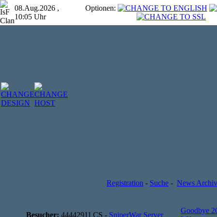
08.Aug.2026 ,
Optionen:
10:05 Uhr
Registration
-
Suche
-
News Archi
Goodbye 2
Besucher:
44442911
CS -
SniperWar Server