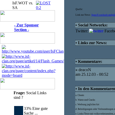
IsF.WOT
vs.
SA
0:2
Quelle:
Link zur News:
SpawN wechselt endgül
- Zur Sponsor
• Social Networks:
Section -
Twitter:
Faceb
• Links zur News:
• Kommentare:
»
deacoN
am 25.12.03 - 00:52
• In den Kommentaren d
Frage:
Social Links
a. Cheats
sind ?
b. Warez und Cracks
c. Werbung jeglicher Art
33% Eine gute
d. Beleidigungen oder Verleumdungen e
Sache ...
e. Links/Texte mit volksverhetzendem, 