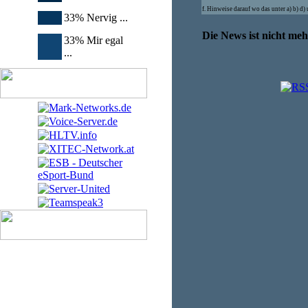
f. Hinweise darauf wo das unter a) b) d
33% Nervig ...
Die News ist nicht me
33% Mir egal
...