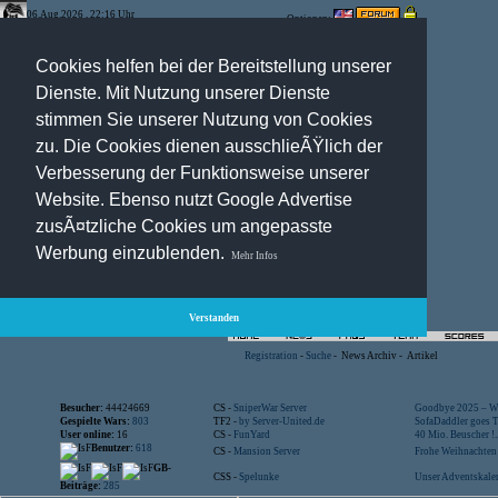
06.Aug.2026 , 22:16 Uhr
Optionen:
Cookies helfen bei der Bereitstellung unserer
Dienste. Mit Nutzung unserer Dienste
stimmen Sie unserer Nutzung von Cookies
zu. Die Cookies dienen ausschlieÃŸlich der
Verbesserung der Funktionsweise unserer
Website. Ebenso nutzt Google Advertise
zusÃ¤tzliche Cookies um angepasste
Werbung einzublenden.
Mehr Infos
Verstanden
Registration
-
Suche
-
News Archiv
-
Artikel
Besucher:
44424669
CS -
SniperWar Server
Goodbye 2025 – Wi
Gespielte Wars:
803
TF2 -
by Server-United.de
SofaDaddler goes T.
User online:
16
CS -
FunYard
40 Mio. Beuscher !..
Benutzer:
618
CS -
Mansion Server
Frohe Weihnachten!
GB-
CSS -
Spelunke
Unser Adventskalen
Beiträge:
285