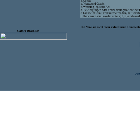
a. Cheats
b. Warez und Cracks
c. Werbung jeglicher Art
d. Beleidigungen oder Verleumdungen einzelner
e. Links/Texte mit volksverhetzendem, antisemit
f. Hinweise darauf wo das unter a) b) d) und e) a
Die News ist nicht mehr aktuell neue Kommenta
Games-Deals.Eu:
www.