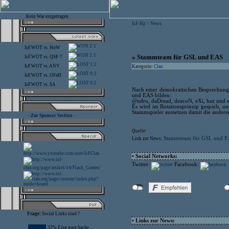
Kein War eingetragen
IsF-Hp
News
>
2:1
IsF.WOT
vs.
HoW
2:1
» Stammteam für GSL und EAS
IsF.WOT
vs.
QSF-7
1:2
IsF.WOT
vs.
ANV
Kategorie:
Clan
0:2
IsF.WOT
vs.
OFaH
0:2
IsF.WOT
vs.
SA
Nach einer demokratischen Besprechung 
und EAS bilden:
@ndro, daDread, deacoN, eXi, haz und s
Es wird im Rotationsprinzip gespielt, 
Stammspieler aussetzen damit die andere
- Zur Sponsor Section -
Quelle:
Stammteam für GSL und 
Link zur News:
• Social Networks:
Twitter:
Facebook:
Frage:
Social Links sind ?
• Links zur News:
33% Eine gute Sache ...