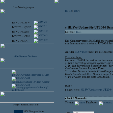
Kein War eingetragen
IsF-Hp
News
>
2:1
IsF.WOT
vs.
HoW
2:1
» HLSW-Update für UT2004 De
IsF.WOT
vs.
QSF-7
1:2
IsF.WOT
vs.
ANV
Kategorie:
Tools
0:2
IsF.WOT
vs.
OFaH
0:2
Das Gameservertool HalfLifeServerWatc
IsF.WOT
vs.
SA
mit dem nun auch direkt zu UT2004 Ser
Auf der
findet ihr die Beschr
HLSW-Page
- Zur Sponsor Section -
Zitat der Seite:
Um eine UT2004 Serverliste zu bekommen,
1. Neue Serverliste anlegen (Server List
2. In den Serverlisten Einstellungen (Se
die Gamers Search Register Karte.
3. In den Gamers Search Einstellungen
Deutschland einstellen. Danach einfach 
4. F6 drücken um die Liste upzudaten.
Quelle:
HLSW-Update für UT2004
Link zur News:
• Social Networks:
Twitter:
Facebook:
Frage:
Social Links sind ?
33% Eine gute Sache ...