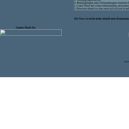
c. Werbung jeglicher Art
d. Beleidigungen oder Verleumdungen einzelner
e. Links/Texte mit volksverhetzendem, antisemit
f. Hinweise darauf wo das unter a) b) d) und e) a
Die News ist nicht mehr aktuell neue Kommenta
Games-Deals.Eu:
www.