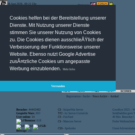
08.Aug.2026 , 09:21 Uhr
Optionen:
Cookies helfen bei der Bereitstellung unserer
Dienste. Mit Nutzung unserer Dienste
stimmen Sie unserer Nutzung von Cookies
zu. Die Cookies dienen ausschlieÃŸlich der
Verbesserung der Funktionsweise unserer
Website. Ebenso nutzt Google Advertise
zusÃ¤tzliche Cookies um angepasste
Werbung einzublenden.
Mehr Infos
Verstanden
Registration
-
Suche
-
News Archiv
-
Artikel
Besucher:
44442402
CS -
SniperWar Server
Goodbye 2025 – Wi
Gespielte Wars:
803
TF2 -
by Server-United.de
SofaDaddler goes T.
User online:
14
CS -
FunYard
40 Mio. Beuscher !..
Benutzer:
618
CS -
Mansion Server
Frohe Weihnachten!
GB-
CSS -
Spelunke
Unser Adventskalen
Beiträge:
285