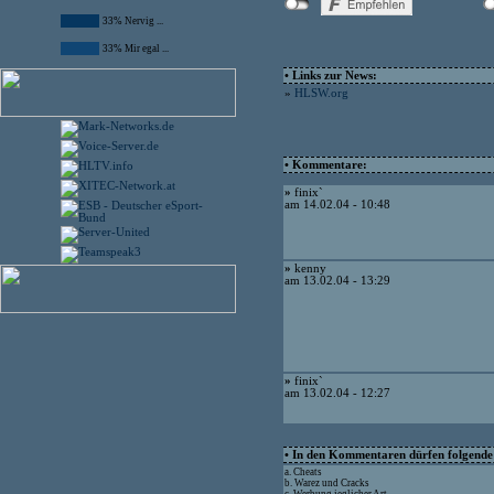
33% Nervig ...
33% Mir egal ...
• Links zur News:
»
HLSW.org
• Kommentare:
»
finix`
am 14.02.04 - 10:48
»
kenny
am 13.02.04 - 13:29
»
finix`
am 13.02.04 - 12:27
• In den Kommentaren dürfen folgende I
a. Cheats
b. Warez und Cracks