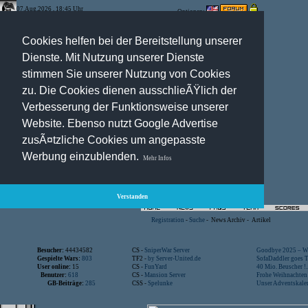
07.Aug.2026 , 18:45 Uhr
Optionen:
Cookies helfen bei der Bereitstellung unserer
Dienste. Mit Nutzung unserer Dienste
stimmen Sie unserer Nutzung von Cookies
zu. Die Cookies dienen ausschlieÃŸlich der
Verbesserung der Funktionsweise unserer
Website. Ebenso nutzt Google Advertise
zusÃ¤tzliche Cookies um angepasste
Werbung einzublenden.
Mehr Infos
Verstanden
Registration
-
Suche
-
News Archiv
-
Artikel
Besucher:
44434582
CS -
SniperWar Server
Goodbye 2025 – Wi
Gespielte Wars:
803
TF2 -
by Server-United.de
SofaDaddler goes T.
User online:
15
CS -
FunYard
40 Mio. Beuscher !..
Benutzer:
618
CS -
Mansion Server
Frohe Weihnachten!
GB-Beiträge:
285
CSS -
Spelunke
Unser Adventskalen