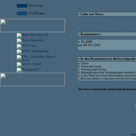
33% Nervig ...
33% Mir egal ...
• Links zur News:
• Kommentare:
»
FLAME
am 08-09-2002
• In den Kommentaren dürfen folgende I
a. Cheats
b. Warez und Cracks
c. Werbung jeglicher Art
d. Beleidigungen oder Verleumdungen einzelner
e. Links/Texte mit volksverhetzendem, antisemit
f. Hinweise darauf wo das unter a) b) d) und e) a
Die News ist nicht mehr aktuell neue Kommenta
www.