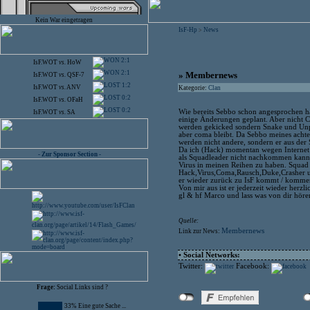
Kein War eingetragen
IsF-Hp
News
>
2:1
IsF.WOT
vs.
HoW
2:1
» Membernews
IsF.WOT
vs.
QSF-7
1:2
IsF.WOT
vs.
ANV
Kategorie:
Clan
0:2
IsF.WOT
vs.
OFaH
0:2
Wie bereits Sebbo schon angesprochen ha
IsF.WOT
vs.
SA
einige Änderungen geplant. Aber nicht
werden gekicked sondern Snake und Unp
aber coma bleibt. Da Sebbo meines achtens
werden nicht andere, sondern er aus der
Da ich (Hack) momentan wegen Internet
- Zur Sponsor Section -
als Squadleader nicht nachkommen kann,
Virus in meinen Reihen zu haben. Squad R
Hack,Virus,Coma,Rausch,Duke,Crasher 
er wieder zurück zu IsF kommt / komme
Von mir aus ist er jederzeit wieder herz
gl & hf Marco und lass was von dir höre
Quelle:
Membernews
Link zur News:
• Social Networks:
Twitter:
Facebook:
Frage:
Social Links sind ?
33% Eine gute Sache ...