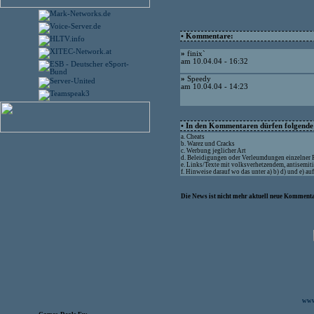
• Kommentare:
»
finix`
am 10.04.04 - 16:32
»
Speedy
am 10.04.04 - 14:23
• In den Kommentaren dürfen folgende I
a. Cheats
b. Warez und Cracks
c. Werbung jeglicher Art
d. Beleidigungen oder Verleumdungen einzelner
e. Links/Texte mit volksverhetzendem, antisemit
f. Hinweise darauf wo das unter a) b) d) und e) a
Die News ist nicht mehr aktuell neue Kommenta
www.