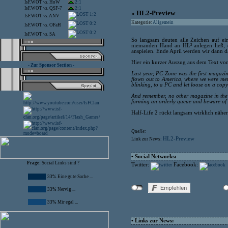
IsF.WOT
vs.
HoW
2:1
IsF.WOT
vs.
QSF-7
2:1
» HL2-Preview
1:2
IsF.WOT
vs.
ANV
Kategorie:
Allgemein
0:2
IsF.WOT
vs.
OFaH
0:2
IsF.WOT
vs.
SA
So langsam deuten alle Zeichen auf e
niemanden Hand an HL² anlegen ließ, d
anspielen. Ende April werden wir dann da
Hier ein kurzer Auszug aus dem Text v
- Zur Sponsor Section -
Last year, PC Zone was the first magazin
flown out to America, where we were met,
blinking, to a PC and let loose on a copy
And remember, no other magazine in the U
forming an orderly queue and beware of i
Half-Life 2 rückt langsam wirklich näher
Quelle:
HL2-Preview
Link zur News:
• Social Networks:
Frage:
Social Links sind ?
Twitter:
Facebook:
33% Eine gute Sache ...
33% Nervig ...
33% Mir egal ...
• Links zur News: