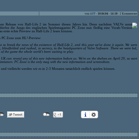
von
diFF
-
10.04.04 - 14:10
- 2 Kommentare
inen Release von Half-Life 2 im Sommer diesen Jahres hin. Denn nachdem VALVe sonst
ürfen die Jungs des englischen Spielemagazins PC Zone nun fleißig eine Vorab-Version
s erste echte Preview zu Half-Life 2 lesen können.
on PC Zone zum HL²-Preview:
e to break the news of the existence of Half-Life 2, and this year we've done it again. We were
 blindfolded and rushed, in secrecy, to the headquarters of Valve Software. There we were led,
 of the game the whole world's been waiting to play.
K can reveal any of this new information before us. We're on the shelves on April 29, so start
mitators. PC Zone is the only mag with the new information and screenshots.
 und vielleicht werden wir es in 2-3 Monaten tatsächlich endlich spielen können.