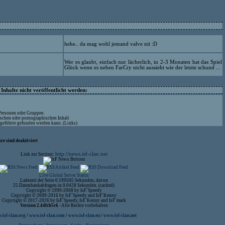
hehe.. da mag wohl jemand valve nit :D
Wer es glaubt, einfach nur lächerlich, in 2-3 Monaten hat das Spiel
Glück wenn es neben FarCry nicht aussieht wie der letzte schund ...
nhalte nicht veröffentlicht werden:
 Personen oder Gruppen
ischen oder pornographischen Inhalt
ufgeführte gefunden werden kann. (Links)
re sind deaktiviert
http://news.isf-clan.net
Link zur Section:
Live Global Server Status
Ladezeit der Seite 0.199505 Sekunden, davon
25 Datenbankabfragen in 0.0428 Sekunden. (cached)
Copyright © 1999-2008 by IsF`Speedy
Copyright © 2009-2016 by IsF`Speedy and IsF`Kenny
Copyright © 2017-2026 by IsF`Speedy, IsF`Kenny and IsF`mark
Version 2.44fcb5c6
- Alle Rechte vorbehalten
isf-clan.org
/
www.isf-clan.com
/
www.isf-clan.eu
/
www.isf-clan.net