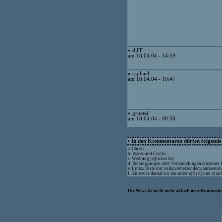
»
diFF
am 18.04.04 - 14:19
»
raphael
am 18.04.04 - 10:47
»
gruetzi
am 18.04.04 - 08:50
• In den Kommentaren dürfen folgende I
a. Cheats
b. Warez und Cracks
c. Werbung jeglicher Art
d. Beleidigungen oder Verleumdungen einzelner
e. Links/Texte mit volksverhetzendem, antisemit
f. Hinweise darauf wo das unter a) b) d) und e) a
Die News ist nicht mehr aktuell neue Kommenta