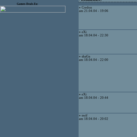
Games-Deals.Eu:
»
Credon
am 21.04.04 - 19:06
»
eXi
am 18.04.04 - 22:30
»
shaGa
am 18.04.04 - 22:00
»
eXi
am 18.04.04 - 20:44
»
swif
am 18.04.04 - 20:02