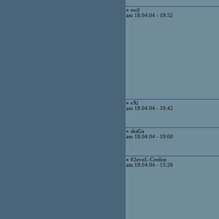
»
swif
am 18.04.04 - 19:52
»
eXi
am 18.04.04 - 19:42
»
shaGa
am 18.04.04 - 19:00
»
#2evoL-Credon
am 18.04.04 - 15:26