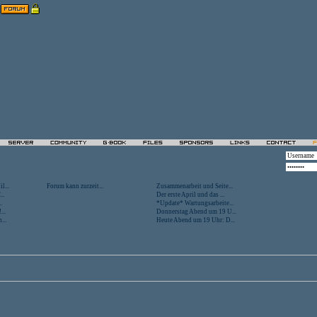
l...
Forum kann zurzeit...
Zusammenarbeit und Seite...
..
Der erste April und das ...
.
*Update* Wartungsarbeite...
...
Donnerstag Abend um 19 U...
...
Heute Abend um 19 Uhr: D...