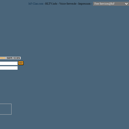
IsF-Clan.com
-
HLTV.info
-
Voice-Server.de
-
Impressum
-