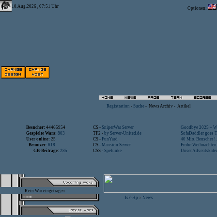
10.Aug.2026 , 07:51 Uhr
Optionen:
Registration
-
Suche
-
News Archiv
-
Artikel
Besucher:
44465954
CS -
SniperWar Server
Goodbye 2025 – Wi
Gespielte Wars:
803
TF2 -
by Server-United.de
SofaDaddler goes T.
User online:
25
CS -
FunYard
40 Mio. Beuscher !..
Benutzer:
618
CS -
Mansion Server
Frohe Weihnachten!
GB-Beiträge:
285
CSS -
Spelunke
Unser Adventskalen
Kein War eingetragen
IsF-Hp
News
>