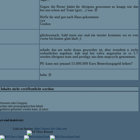
Gegen die Perser hättet ihr übrigens gewonnen so knapp wie das
bei uns schon auf Train (grrr....) war :D
Hoffe ihr seid gut nach Haus gekommen
cya
Credon
glückwunsch, bald muss nur mal ein turnier kommen wo es von
vorne bis hinten glatt läuft ;)
schade das net mehr draus geworden ist, aber trotzdem n recht
ordentliches ergebnis. hab mal bei valve angerufen in cs 1.7
werden übrigens train und prodigy aus dem mapcycle genommen.
PS: kann mir jemand 15.000.000 Euro Bestechungsgeld leihen?
hehe :D
nhalte nicht veröffentlicht werden:
 Personen oder Gruppen
ischen oder pornographischen Inhalt
ufgeführte gefunden werden kann. (Links)
re sind deaktiviert
http://news.isf-clan.net
Link zur Section: