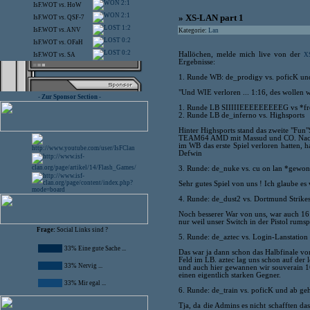
2:1
IsF.WOT
vs.
HoW
2:1
» XS-LAN part 1
IsF.WOT
vs.
QSF-7
1:2
IsF.WOT
vs.
ANV
Kategorie:
Lan
0:2
IsF.WOT
vs.
OFaH
0:2
Hallöchen, melde mich live von der
X
IsF.WOT
vs.
SA
Ergebnisse:
1. Runde WB: de_prodigy vs. poficK un
"Und WIE verloren ... 1:16, des wollen w
- Zur Sponsor Section -
1. Runde LB SIIIIIEEEEEEEEEG vs *fr
2. Runde LB de_inferno vs. Highsports
Hinter Highsports stand das zweite "Fun
TEAM64 AMD mit Massud und CO. Nac
im WB das erste Spiel verloren hatten, h
Defwin
3. Runde: de_nuke vs. cu on lan *gewo
Sehr gutes Spiel von uns ! Ich glaube es
4. Runde: de_dust2 vs. Dortmund Strik
Noch besserer War von uns, war auch 16
nur weil unser Switch in der Pistol rums
Frage:
Social Links sind ?
5. Runde: de_aztec vs. Login-Lanstatio
33% Eine gute Sache ...
Das war ja dann schon das Halbfinale v
Feld im LB. aztec lag uns schon auf der 
33% Nervig ...
und auch hier gewannen wir souverain 1
einen eigentlich starken Gegner.
33% Mir egal ...
6. Runde: de_train vs. poficK und ab ge
Tja, da die Admins es nicht schafften d