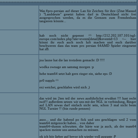
Was #pro-persian auf dieser Lan für Zeichen für ihre (Zitat Massud
) "Landsleute" gesetzt haben darf in Deutschland nicht frei
ausgesprochen werden, da es die Grenzen zum Fremdenhass
tangieren könnte...
hab noch nicht gepennt ^^ http://212.202.107.101/ngl-
europe.com/index.php?site=events[detail]&eventid=13 <-- hier
könnt ihr euch auch noch luft machen und euch darüber
beschweren dass das team pro persian 64AMD Spieler eingesetzt
hat zB.
joa laune hat die lan trotzdem gemacht :D !!!!
wodka ownage am samstag morgen :p
hehe team64 setzt halt gern ringer ein, siehe eps :D
pr0 nappls ^^
exi weichei, geschlafen wird nich ;)
das wird im 2ten teil der news ausführlichst erwähnt !!! hast recht
swif!! außerdem setzen wir uns mit der NGL in verbindung, Ringer
auf LAN sowas darf einfach nicht sein, schon 3 mal nicht beim
NGL Turnier !! (bin runde pennen)
asoo... und die habend po fick und uns geschlagen weil 2 vom
team64 mitgezockt haben... von daher
team64=dumm schwutten. die härte war ja auch, als der team64
spacken meinte uns anmachen zu müssen.
ok ich hör lieber auf bevor ich wieder voll ausraste :P