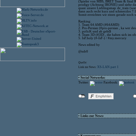
(Spieler von MBS, BRET Team & final Re
prodigy (Achtung IRONIE) und siehe da
quasi unsere Lieblingsmap de_train (war
dann auch recht kurz und schmerzlos 7:1
Somit erreichten wir einen gerade noch so
Ranking:
1. Team 64 AMD (#64AMD)
2. Pro-Persian (#pro-persian , ka wer d
3. poficK und ab geht$
4. Team 3D (#|3D| , die haben sich im o
5. IsF.holy (#-IsF-) / #my.mercury
News edited by
@ndr0
Quelle:
XS-LAN part 1
Link zur News:
• Social Networks:
Twitter:
Facebook:
• Links zur News:
• Kommentare: