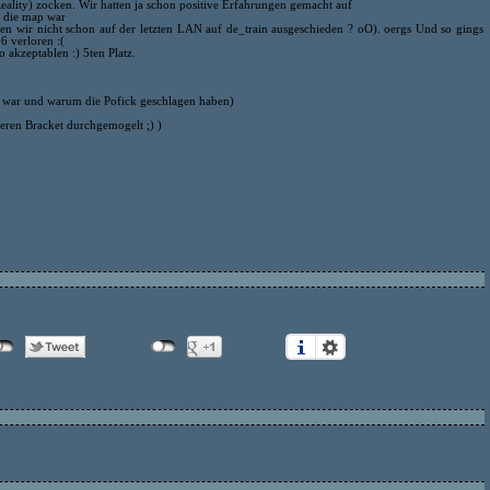
ality) zocken. Wir hatten ja schon positive Erfahrungen gemacht auf
 die map war
en wir nicht schon auf der letzten LAN auf de_train ausgeschieden ? oO). oergs Und so gings
6 verloren :(
 akzeptablen :) 5ten Platz.
es war und warum die Pofick geschlagen haben)
beren Bracket durchgemogelt ;) )