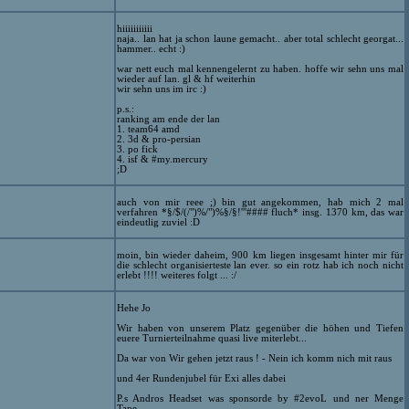
hiiiiiiiiiii
naja.. lan hat ja schon laune gemacht.. aber total schlecht georgat...
hammer.. echt :)
war nett euch mal kennengelernt zu haben. hoffe wir sehn uns mal
wieder auf lan. gl & hf weiterhin
wir sehn uns im irc :)
p.s.:
ranking am ende der lan
1. team64 amd
2. 3d & pro-persian
3. po fick
4. isf & #my.mercury
;D
auch von mir reee ;) bin gut angekommen, hab mich 2 mal
verfahren *§/$/(/")%/")%§/§!'''#### fluch* insg. 1370 km, das war
eindeutlig zuviel :D
moin, bin wieder daheim, 900 km liegen insgesamt hinter mir für
die schlecht organisierteste lan ever. so ein rotz hab ich noch nicht
erlebt !!!! weiteres folgt ... :/
Hehe Jo
Wir haben von unserem Platz gegenüber die höhen und Tiefen
euere Turnierteilnahme quasi live miterlebt...
Da war von Wir gehen jetzt raus ! - Nein ich komm nich mit raus
und 4er Rundenjubel für Exi alles dabei
P.s Andros Headset was sponsorde by #2evoL und ner Menge
Tape...