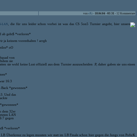
von
eXi
-
18.04.04 - 03:31
- 12 Kommentare
, die für uns leider schon vorbei ist was das CS 5on5 Turnier angeht, hier unsere
S-LAN
d ab geht$ *verloren*
ir ja keinem vorenthalten ! arrgh
eilos* oO
"Squad von
hdem sie
atten sie wohl keine Lust offiziell aus dem Turnier auszuscheiden :P, daher gaben sie uns einen
nnen*
 war 16:3
es Back *gewonnen*
:3. Und das
packte
n *gewonnen*
on dem 32er
letzten LAN
6:7 gegen
ht$ *verloren*
as LB Überkreuz zu legen mussten wir statt im LB Finale schon hier gegen die Jungs von PoficK