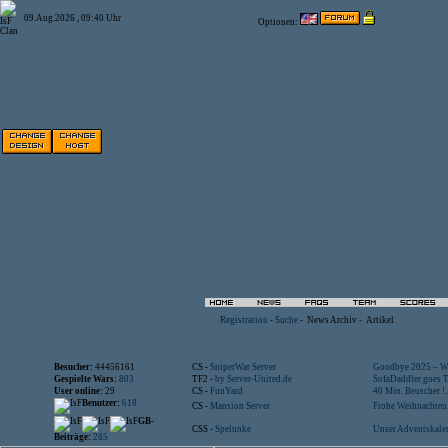
09.Aug.2026 , 09:40 Uhr
Optionen:
Registration
-
Suche
-
News Archiv
-
Artikel
Besucher:
44456161
CS -
SniperWar Server
Goodbye 2025 – Wi
Gespielte Wars:
803
TF2 -
by Server-United.de
SofaDaddler goes T.
User online:
29
CS -
FunYard
40 Mio. Beuscher !..
Benutzer:
618
CS -
Mansion Server
Frohe Weihnachten!
GB-
CSS -
Spelunke
Unser Adventskalen
Beiträge:
285