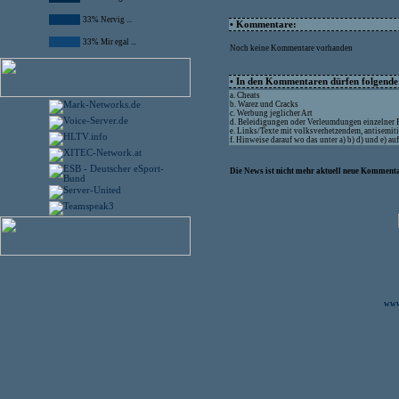
33% Nervig ...
• Kommentare:
33% Mir egal ...
Noch keine Kommentare vorhanden
• In den Kommentaren dürfen folgende I
a. Cheats
b. Warez und Cracks
c. Werbung jeglicher Art
d. Beleidigungen oder Verleumdungen einzelner
e. Links/Texte mit volksverhetzendem, antisemit
f. Hinweise darauf wo das unter a) b) d) und e) a
Die News ist nicht mehr aktuell neue Kommenta
www.