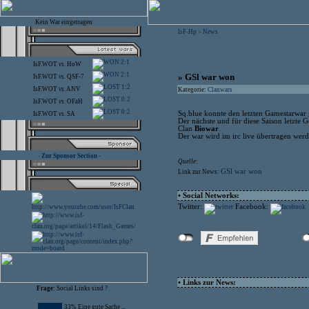
Kein War eingetragen
IsF-Hp
News
>
2:1
IsF.WOT
vs.
HoW
2:1
» GSl war won
IsF.WOT
vs.
QSF-7
1:2
IsF.WOT
vs.
ANV
Kategorie:
Clanwars
0:2
IsF.WOT
vs.
OFaH
0:2
Sq.blue konnte den letzten Gamestarwar
IsF.WOT
vs.
SA
Der nächste und für diese Saison letzte Ge
Clan
Biowar
.
Der war wird im irc live übertragen werd
- Zur Sponsor Section -
Quelle:
GSl war won
Link zur News:
• Social Networks:
Twitter:
Facebook:
• Links zur News:
Frage:
Social Links sind ?
33% Eine gute Sache ...