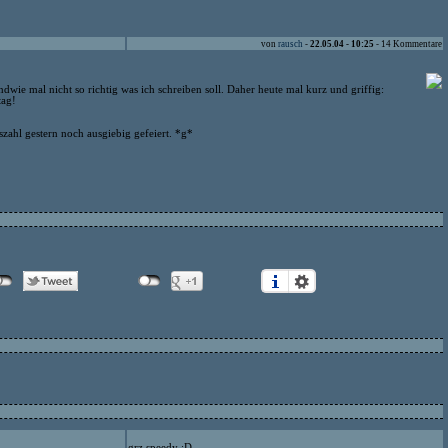
von
rausch
-
22.05.04 - 10:25
- 14 Kommentare
dwie mal nicht so richtig was ich schreiben soll. Daher heute mal kurz und griffig:
tag!
szahl gestern noch ausgiebig gefeiert. *g*
grz speedy :D