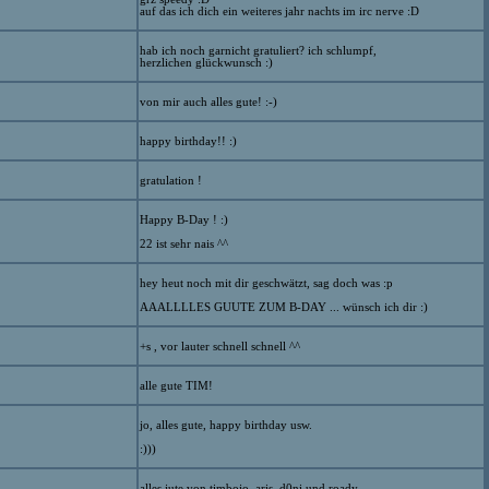
auf das ich dich ein weiteres jahr nachts im irc nerve :D
hab ich noch garnicht gratuliert? ich schlumpf,
herzlichen glückwunsch :)
von mir auch alles gute! :-)
happy birthday!! :)
gratulation !
Happy B-Day ! :)
22 ist sehr nais ^^
hey heut noch mit dir geschwätzt, sag doch was :p
AAALLLLES GUUTE ZUM B-DAY ... wünsch ich dir :)
+s , vor lauter schnell schnell ^^
alle gute TIM!
jo, alles gute, happy birthday usw.
:)))
alles jute von timbojo, aris, d0ni und roady