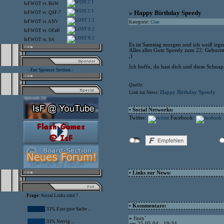
2:1
IsF.WOT
vs.
HoW
2:1
» Happy Birthday Speedy
IsF.WOT
vs.
QSF-7
1:2
IsF.WOT
vs.
ANV
Kategorie:
Clan
0:2
IsF.WOT
vs.
OFaH
0:2
IsF.WOT
vs.
SA
Es ist Samstag morgen und ich weiß irgen
Alles alles Gute Speedy zum 22. Geburts
;)
Ich hoffe, du hast dich und diese Schnap
- Zur Sponsor Section -
Quelle:
Happy Birthday Speedy
Link zur News:
• Social Networks:
Twitter:
Facebook:
• Links zur News:
Frage:
Social Links sind ?
• Kommentare:
33% Eine gute Sache ...
»
finix`
33% Nervig ...
am 25.05.04 - 19:34