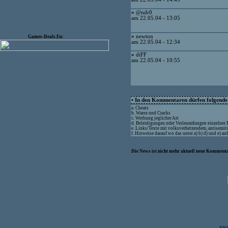
»
@ndr0
am 22.05.04 - 13:05
»
newton
Games-Deals.Eu:
am 22.05.04 - 12:34
»
diFF
am 22.05.04 - 10:55
• In den Kommentaren dürfen folgende I
a. Cheats
b. Warez und Cracks
c. Werbung jeglicher Art
d. Beleidigungen oder Verleumdungen einzelner
e. Links/Texte mit volksverhetzendem, antisemit
f. Hinweise darauf wo das unter a) b) d) und e) a
Die News ist nicht mehr aktuell neue Kommenta
www.