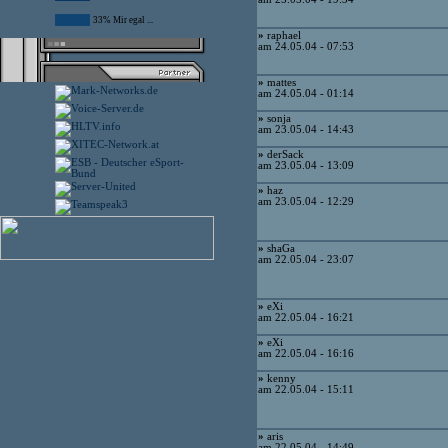
33% Mir egal ...
»
raphael
am 24.05.04 - 07:53
»
mattes
am 24.05.04 - 01:14
»
sonja
am 23.05.04 - 14:43
»
derSack
am 23.05.04 - 13:09
»
haz
am 23.05.04 - 12:29
»
shaGa
am 22.05.04 - 23:07
»
eXi
am 22.05.04 - 16:21
»
eXi
am 22.05.04 - 16:16
»
kenny
am 22.05.04 - 15:11
»
aris
am 22.05.04 - 14:49