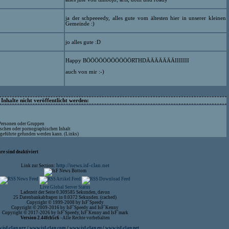
ja der schpeeeedy, alles gute vom ältesten hier in unserer kleinen
Gemeinde :)
jo alles gute :D
Happy BÖÖÖÖÖÖÖÖÖÖÖRTHDÄÄÄÄÄÄÄIIIIIII
auch von mir :-)
nhalte nicht veröffentlicht werden:
 Personen oder Gruppen
ischen oder pornographischen Inhalt
ufgeführte gefunden werden kann. (Links)
re sind deaktiviert
http://news.isf-clan.net
Link zur Section:
Live Global Server Status
Ladezeit der Seite 0.309585 Sekunden, davon
25 Datenbankabfragen in 0.0372 Sekunden. (cached)
Copyright © 1999-2008 by IsF`Speedy
Copyright © 2009-2016 by IsF`Speedy and IsF`Kenny
Copyright © 2017-2026 by IsF`Speedy, IsF`Kenny and IsF`mark
Version 2.44fcb5c6
- Alle Rechte vorbehalten
isf-clan.org
/
www.isf-clan.com
/
www.isf-clan.eu
/
www.isf-clan.net