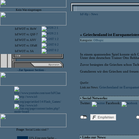
Kein War eingetragen
IsF-Hp
News
>
2:1
IsF.WOT
vs.
HoW
2:1
» Griechenland ist Europameister
IsF.WOT
vs.
QSF-7
1:2
IsF.WOT
vs.
ANV
Kategorie:
Offtopic
0:2
IsF.WOT
vs.
OFaH
0:2
IsF.WOT
vs.
SA
In einem spannenden Spiel konnte sich G
Unter dem deutschen Trainer Otto Rehhag
Zuvor besiegten die Griechen schon Tsche
- Zur Sponsor Section -
Gratulieren wir den Griechen und freuen
Quelle:
Griechenland ist Europamei
Link zur News:
• Social Networks:
Twitter:
Facebook:
Frage:
Social Links sind ?
• Links zur News:
33% Eine gute Sache ...