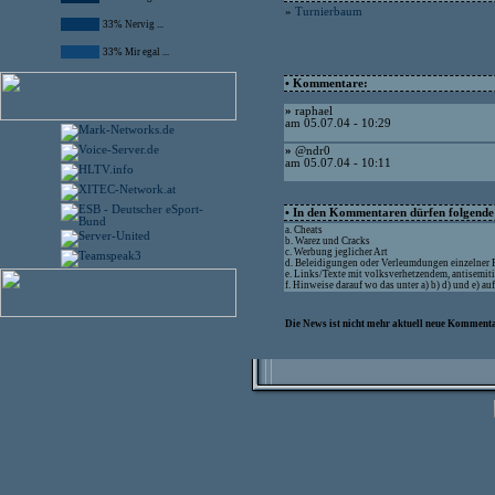
»
Turnierbaum
33% Nervig ...
33% Mir egal ...
• Kommentare:
»
raphael
am 05.07.04 - 10:29
»
@ndr0
am 05.07.04 - 10:11
• In den Kommentaren dürfen folgende I
a. Cheats
b. Warez und Cracks
c. Werbung jeglicher Art
d. Beleidigungen oder Verleumdungen einzelner
e. Links/Texte mit volksverhetzendem, antisemit
f. Hinweise darauf wo das unter a) b) d) und e) a
Die News ist nicht mehr aktuell neue Kommenta