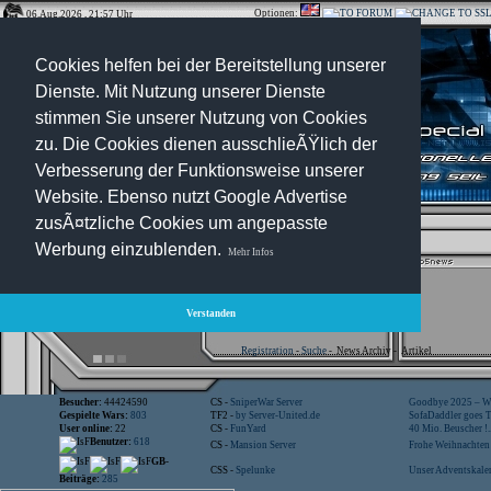
Optionen:
06.Aug.2026 , 21:57 Uhr
Cookies helfen bei der Bereitstellung unserer
Dienste. Mit Nutzung unserer Dienste
stimmen Sie unserer Nutzung von Cookies
zu. Die Cookies dienen ausschlieÃŸlich der
Verbesserung der Funktionsweise unserer
Website. Ebenso nutzt Google Advertise
zusÃ¤tzliche Cookies um angepasste
Werbung einzublenden.
Mehr Infos
Verstanden
Registration
-
Suche
-
News Archiv
-
Artikel
Besucher:
44424590
CS -
SniperWar Server
Goodbye 2025 – Wi
Gespielte Wars:
803
TF2 -
by Server-United.de
SofaDaddler goes T.
User online:
22
CS -
FunYard
40 Mio. Beuscher !..
Benutzer:
618
CS -
Mansion Server
Frohe Weihnachten!
GB-
CSS -
Spelunke
Unser Adventskalen
Beiträge:
285