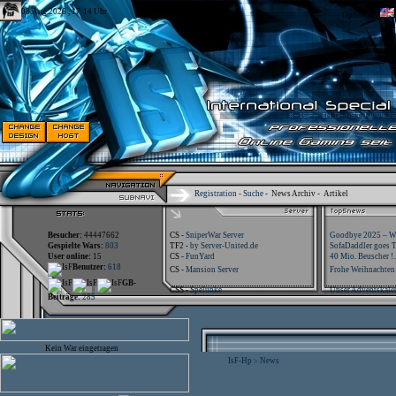
08.Aug.2026 , 17:14 Uhr
Optionen:
Registration
-
Suche
-
News Archiv
-
Artikel
Besucher:
44447662
CS -
SniperWar Server
Goodbye 2025 – Wi
Gespielte Wars:
803
TF2 -
by Server-United.de
SofaDaddler goes T.
User online:
15
CS -
FunYard
40 Mio. Beuscher !..
Benutzer:
618
CS -
Mansion Server
Frohe Weihnachten!
GB-
CSS -
Spelunke
Unser Adventskalen
Beiträge:
285
Kein War eingetragen
IsF-Hp
News
>