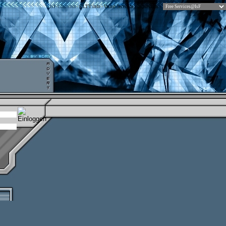
IsF-Clan.com
-
HLTV.info
-
Voice-Server.de
-
Impressum
-