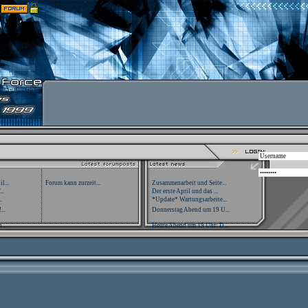
l...
Forum kann zurzeit...
Zusammenarbeit und Seite...
..
Der erste April und das ...
.
*Update* Wartungsarbeite...
...
Donnerstag Abend um 19 U...
...
Heute Abend um 19 Uhr: D...