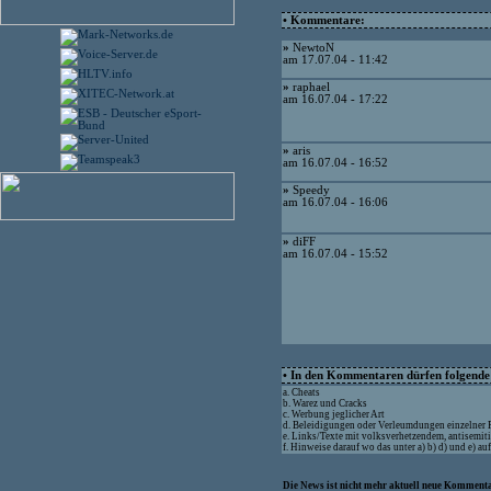
• Kommentare:
»
NewtoN
am 17.07.04 - 11:42
»
raphael
am 16.07.04 - 17:22
»
aris
am 16.07.04 - 16:52
»
Speedy
am 16.07.04 - 16:06
»
diFF
am 16.07.04 - 15:52
• In den Kommentaren dürfen folgende I
a. Cheats
b. Warez und Cracks
c. Werbung jeglicher Art
d. Beleidigungen oder Verleumdungen einzelner
e. Links/Texte mit volksverhetzendem, antisemit
f. Hinweise darauf wo das unter a) b) d) und e) a
Die News ist nicht mehr aktuell neue Kommenta