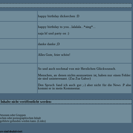
happy birthday dickerchen :D
happy birthday to you...lalalala...*sing*...
naja hf und party on :)
danke danke ;D
Alles Gute, feier schön!
So und auch nochmal von mir Herzlichen Glückwunsch.
Menschen, an denen nichts auszusetzen ist, haben nur einen Fehler:
sie sind uninteressant. (Zsa Zsa Gabor)
Den Spruch fand ich auch gut ;-) aber nicht für die News :P also
kommt er in mein Kommentar.
nhalte nicht veröffentlicht werden:
 Personen oder Gruppen
ischen oder pornographischen Inhalt
ufgeführte gefunden werden kann. (Links)
re sind deaktiviert