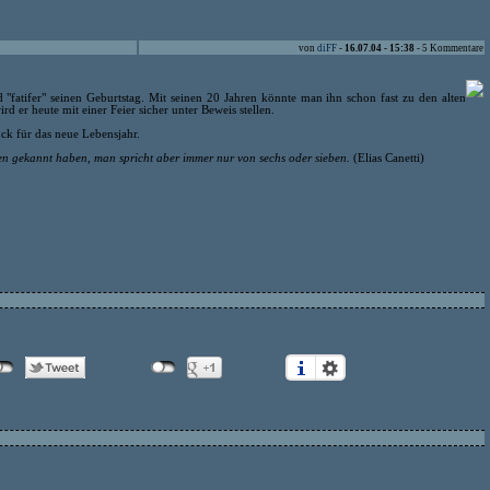
von
diFF
-
16.07.04 - 15:38
- 5 Kommentare
"fatifer" seinen Geburtstag. Mit seinen 20 Jahren könnte man ihn schon fast zu den alten
rd er heute mit einer Feier sicher unter Beweis stellen.
ck für das neue Lebensjahr.
n gekannt haben, man spricht aber immer nur von sechs oder sieben.
(Elias Canetti)