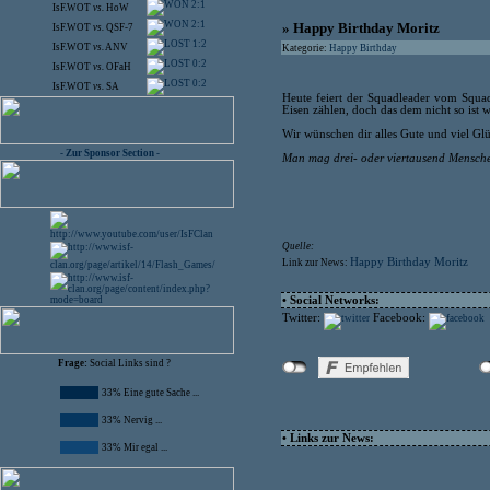
2:1
IsF.WOT
vs.
HoW
2:1
» Happy Birthday Moritz
IsF.WOT
vs.
QSF-7
1:2
IsF.WOT
vs.
ANV
Kategorie:
Happy Birthday
0:2
IsF.WOT
vs.
OFaH
0:2
IsF.WOT
vs.
SA
Heute feiert der Squadleader vom Squad 
Eisen zählen, doch das dem nicht so ist wi
Wir wünschen dir alles Gute und viel Glü
- Zur Sponsor Section -
Man mag drei- oder viertausend Mensche
Quelle:
Happy Birthday Moritz
Link zur News:
• Social Networks:
Twitter:
Facebook:
Frage:
Social Links sind ?
33% Eine gute Sache ...
33% Nervig ...
• Links zur News:
33% Mir egal ...