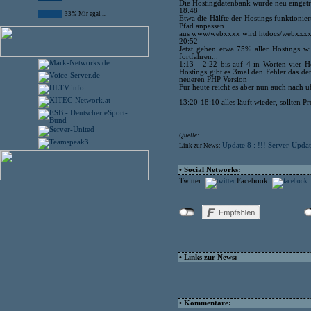
Die Hostingdatenbank wurde neu eingetrag
18:48
33% Mir egal ...
Etwa die Hälfte der Hostings funktionie
Pfad anpassen
aus www/webxxxx wird htdocs/webxxxx b
20:52
Jetzt gehen etwa 75% aller Hostings w
fortfahren...
1:13 - 2:22 bis auf 4 in Worten vier H
Hostings gibt es 3mal den Fehler das de
neueren PHP Version
Für heute reicht es aber nun auch nach ü
13:20-18:10 alles läuft wieder, sollten 
Quelle:
Update 8 : !!! Server-Upda
Link zur News:
• Social Networks:
Twitter:
Facebook:
• Links zur News:
• Kommentare: