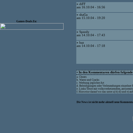
»
diFF
am 16.10.04 - 16:56
»
shaGa
am 15.10.04 - 19:20
Games-Deals.Eu:
»
Speedy
am 14.10.04 - 17:43
»
haz
am 14.10.04 - 17:18
• In den Kommentaren dürfen folgende I
a. Cheats
b. Warez und Cracks
c. Werbung jeglicher Art
d. Beleidigungen oder Verleumdungen einzelner
e. Links/Texte mit volksverhetzendem, antisemit
f. Hinweise darauf wo das unter a) b) d) und e) a
Die News ist nicht mehr aktuell neue Kommenta