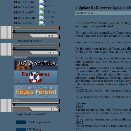
2:1
IsF.WOT
vs.
HoW
2:1
» Update 8 : !!! Server-Update / D
IsF.WOT
vs.
QSF-7
1:2
IsF.WOT
vs.
ANV
Kategorie:
Clan
0:2
IsF.WOT
vs.
OFaH
0:2
An diesem Wochenende, also ab Freitag
IsF.WOT
vs.
SA
der Support eingestellt wird.
Da natürlich erst einmal alle Daten ge
werden müssen wird die gesamte Aktion 
- Zur Sponsor Section -
Somit wird voraussichtlich ab Sonntag wi
Da ihr euch jetzt sicherlich fragt, was 
wichtiges ist, immer per Mail an die ent
Auch die Homepage wird nicht komplett 
sein, sondern nur die Domain www.isf
erreichen.
Weiterhin offline werden alle Hostings 
Unsere Publics #1 und #5, sowie unser 
Ich weise noch einmal darauf hin, dass 
nicht um seine Daten zu fürchten, nach
alle Hosting-Besitzer bereits per Mail üb
Ich bitte daher darum keine unnötigen M
denn
ALLE Daten werden von uns gesichert un
Falls ihr nach dem Update Probleme habt
Update:
13:01
Backupscripte laufen, alle Änderungen 
dann down bis auf weiteres, zur Zeit rec
Frage:
Social Links sind ?
14:02
Downtime hat begonnen, bis jetzt alles n
33% Eine gute Sache ...
16:05
Das Systemupdate hat gut funktioniert, n
17:05
33% Nervig ...