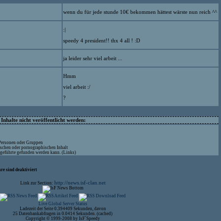
wenn du für jede stunde 10€ bekommen hättest wärste nun reich ^^
:|
speedy 4 president!! thx 4 all ! :D
ja leider sehr viel arbeit ...
Hmm
viel arbeit :/
?
nhalte nicht veröffentlicht werden:
 Personen oder Gruppen
ischen oder pornographischen Inhalt
ufgeführte gefunden werden kann. (Links)
re sind deaktiviert
http://news.isf-clan.net
Link zur Section:
Live Global Server Status
Ladezeit der Seite 0.394409 Sekunden, davon
25 Datenbankabfragen in 0.0414 Sekunden. (cached)
Copyright © 1999-2008 by IsF`Speedy