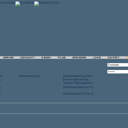
l...
Forum kann zurzeit...
Zusammenarbeit und Seite...
..
Der erste April und das ...
.
*Update* Wartungsarbeite...
...
Donnerstag Abend um 19 U...
...
Heute Abend um 19 Uhr: D...