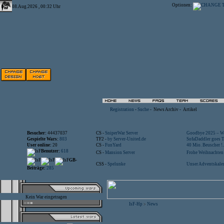
Optionen:
08.Aug.2026 , 00:32 Uhr
Registration
-
Suche
-
News Archiv
-
Artikel
Besucher:
44437037
CS -
SniperWar Server
Goodbye 2025 – Wi
Gespielte Wars:
803
TF2 -
by Server-United.de
SofaDaddler goes T.
User online:
20
CS -
FunYard
40 Mio. Beuscher !..
Benutzer:
618
CS -
Mansion Server
Frohe Weihnachten!
GB-
CSS -
Spelunke
Unser Adventskalen
Beiträge:
285
Kein War eingetragen
IsF-Hp
News
>