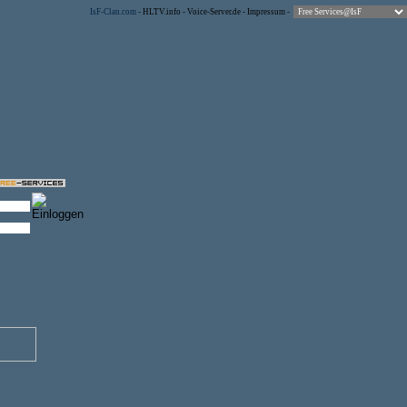
IsF-Clan.com
-
HLTV.info
-
Voice-Server.de
-
Impressum
-