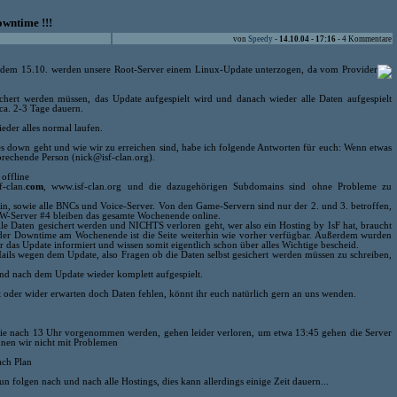
owntime !!!
von
Speedy
-
14.10.04 - 17:16
- 4 Kommentare
 dem 15.10. werden unsere Root-Server einem Linux-Update unterzogen, da vom Provider
sichert werden müssen, das Update aufgespielt wird und danach wieder alle Daten aufgespielt
ca. 2-3 Tage dauern.
eder alles normal laufen.
alles down geht und wie wir zu erreichen sind, habe ich folgende Antworten für euch: Wenn etwas
sprechende Person (nick@isf-clan.org).
offline
-clan.
com
, www.isf-clan.org und die dazugehörigen Subdomains sind ohne Probleme zu
sein, sowie alle BNCs und Voice-Server. Von den Game-Servern sind nur der 2. und 3. betroffen,
CW-Server #4 bleiben das gesamte Wochenende online.
alle Daten gesichert werden und NICHTS verloren geht, wer also ein Hosting by IsF hat, braucht
 der Downtime am Wochenende ist die Seite weiterhin wie vorher verfügbar. Außerdem wurden
er das Update informiert und wissen somit eigentlich schon über alles Wichtige bescheid.
ails wegen dem Update, also Fragen ob die Daten selbst gesichert werden müssen zu schreiben,
d nach dem Update wieder komplett aufgespielt.
 oder wider erwarten doch Daten fehlen, könnt ihr euch natürlich gern an uns wenden.
die nach 13 Uhr vorgenommen werden, gehen leider verloren, um etwa 13:45 gehen die Server
hnen wir nicht mit Problemen
ach Plan
un folgen nach und nach alle Hostings, dies kann allerdings einige Zeit dauern...