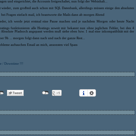
en und eingerichtet, die Accounts freigeschaltet, nun folgt der Webinhalt...
rt wieder, zum großteil auch schon mit SQL Datenbank, allerdings müssen einige den absoluten
ei Fragen einfach mail, ich beantworte die Mails dann ab morgen Abend
ieder, ich werde jetzt erstmal eine Pause machen und je nachdem Morgen oder heute Nacht
ostings funktionieren alle Hostings soweit mir bekannt nun ohne jeglichen Fehler, bei den 4
r Absolute Pfadnoch angepasst werden muß siehe oben bzw. 1 mal eine inkompatiblität mit der
ber 9h ... morgen folgt dann nach und nach der ganze Rest...
Probleme auftauchen Email an mich, ansonsten viel Spass
te / Downtime !!!