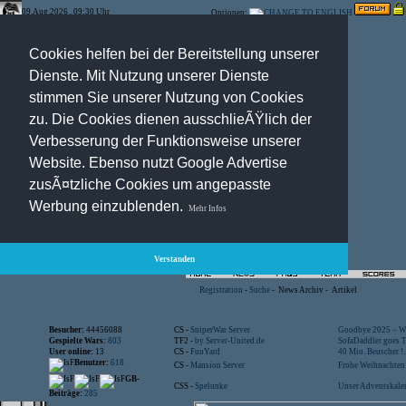
09.Aug.2026 , 09:30 Uhr
Optionen:
Cookies helfen bei der Bereitstellung unserer
Dienste. Mit Nutzung unserer Dienste
stimmen Sie unserer Nutzung von Cookies
zu. Die Cookies dienen ausschlieÃŸlich der
Verbesserung der Funktionsweise unserer
Website. Ebenso nutzt Google Advertise
zusÃ¤tzliche Cookies um angepasste
Werbung einzublenden.
Mehr Infos
Verstanden
Registration
-
Suche
-
News Archiv
-
Artikel
Besucher:
44456088
CS -
SniperWar Server
Goodbye 2025 – Wi
Gespielte Wars:
803
TF2 -
by Server-United.de
SofaDaddler goes T.
User online:
13
CS -
FunYard
40 Mio. Beuscher !..
Benutzer:
618
CS -
Mansion Server
Frohe Weihnachten!
GB-
CSS -
Spelunke
Unser Adventskalen
Beiträge:
285