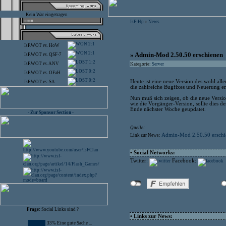
Kein War eingetragen
IsF-Hp
News
>
2:1
IsF.WOT
vs.
HoW
2:1
» Admin-Mod 2.50.50 erschienen
IsF.WOT
vs.
QSF-7
1:2
IsF.WOT
vs.
ANV
Kategorie:
Server
0:2
IsF.WOT
vs.
OFaH
0:2
Heute ist eine neue Version des wohl al
IsF.WOT
vs.
SA
die zahlreiche Bugfixes und Neuerung 
Nun muß sich zeigen, ob die neue Version
wie die Vorgänger-Version, sollte dies 
Ende nächster Woche geupdatet.
- Zur Sponsor Section -
Quelle:
Admin-Mod 2.50.50 erschi
Link zur News:
• Social Networks:
Twitter:
Facebook:
Frage:
Social Links sind ?
• Links zur News:
33% Eine gute Sache ...