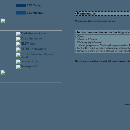
33% Nervig ...
33% Mir egal ...
• Kommentare:
Noch keine Kommentare vorhanden
• In den Kommentaren dürfen folgende I
a. Cheats
b. Warez und Cracks
c. Werbung jeglicher Art
d. Beleidigungen oder Verleumdungen einzelner
e. Links/Texte mit volksverhetzendem, antisemit
f. Hinweise darauf wo das unter a) b) d) und e) a
Die News ist nicht mehr aktuell neue Kommenta
www.