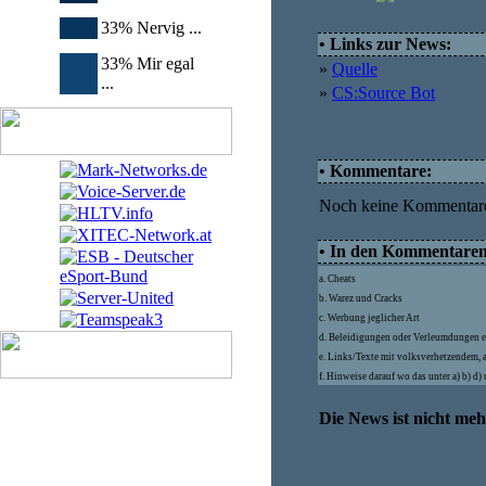
33% Nervig ...
• Links zur News:
33% Mir egal
»
Quelle
...
»
CS:Source Bot
• Kommentare:
Noch keine Kommentar
• In den Kommentaren d
a. Cheats
b. Warez und Cracks
c. Werbung jeglicher Art
d. Beleidigungen oder Verleumdungen e
e. Links/Texte mit volksverhetzendem, 
f. Hinweise darauf wo das unter a) b) d
Die News ist nicht me