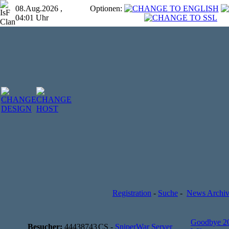
08.Aug.2026 ,
Optionen:
04:01 Uhr
Registration
-
Suche
-
News Archi
Goodbye 2
Besucher:
44438743
CS -
SniperWar Server