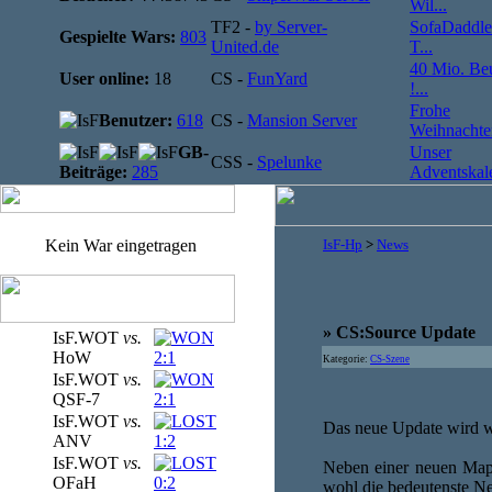
Wil...
TF2 -
by Server-
SofaDaddle
Gespielte Wars:
803
United.de
T...
40 Mio. Be
User online:
18
CS -
FunYard
!...
Frohe
Benutzer:
618
CS -
Mansion Server
Weihnachten
GB-
Unser
CSS -
Spelunke
Beiträge:
285
Adventskale
Kein War eingetragen
IsF-Hp
>
News
» CS:Source Update
IsF.WOT
vs.
HoW
2:1
Kategorie:
CS-Szene
IsF.WOT
vs.
QSF-7
2:1
IsF.WOT
vs.
Das neue Update wird wi
ANV
1:2
IsF.WOT
vs.
Neben einer neuen Map 
OFaH
0:2
wohl die bedeutenste Ne