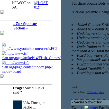
IsF.WOT
vs.
Für diese Source Bots w
SA
0:2
Hier das gesamte Chang
- Zur Sponsor
Added Counter-Strike
Section -
Added new bomb def
Updated version of d
Updated version of c
Updated version of d
Optimization to the 
more than a 5% total fr
Fixed bug where play
Weapon models are no
Fixed a bug that wou
Added “motdfile” cva
Fixed logic that will
Frage:
Social Links
Quelle:
sind ?
Link zur News:
CS:Source Update
• Social Networks:
33% Eine gute
Sache ...
Twitter:
Faceb