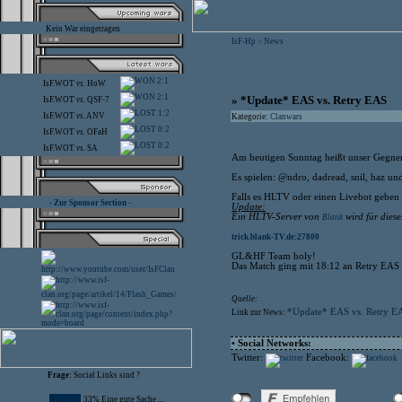
Kein War eingetragen
IsF-Hp
News
>
2:1
IsF.WOT
vs.
HoW
2:1
» *Update* EAS vs. Retry EAS
IsF.WOT
vs.
QSF-7
1:2
IsF.WOT
vs.
ANV
Kategorie:
Clanwars
0:2
IsF.WOT
vs.
OFaH
0:2
IsF.WOT
vs.
SA
Am heutigen Sonntag heißt unser Gegne
Es spielen: @ndro, dadread, snil, haz und
Falls es HLTV oder einen Livebot geben 
- Zur Sponsor Section -
Update:
Ein HLTV-Server von
wird für diese
Blank
trick.blank-TV.de:27800
GL&HF Team holy!
Das Match ging mit 18:12 an Retry EAS
Quelle:
*Update* EAS vs. Retry E
Link zur News:
• Social Networks:
Twitter:
Facebook:
Frage:
Social Links sind ?
33% Eine gute Sache ...