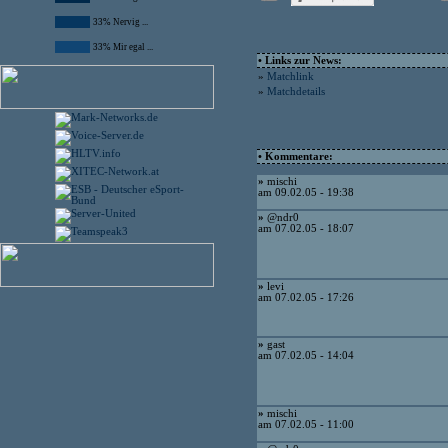
33% Nervig ...
33% Mir egal ...
• Links zur News:
»
Matchlink
»
Matchdetails
• Kommentare:
»
mischi
am 09.02.05 - 19:38
»
@ndr0
am 07.02.05 - 18:07
»
levi
am 07.02.05 - 17:26
»
gast
am 07.02.05 - 14:04
»
mischi
am 07.02.05 - 11:00