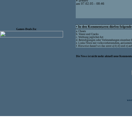
»
@ndr0
am 07.02.05 - 08:46
• In den Kommentaren dürfen folgende I
Games-Deals.Eu:
a. Cheats
b. Warez und Cracks
c. Werbung jeglicher Art
d. Beleidigungen oder Verleumdungen einzelner
e. Links/Texte mit volksverhetzendem, antisemit
f. Hinweise darauf wo das unter a) b) d) und e) a
Die News ist nicht mehr aktuell neue Kommenta
www.