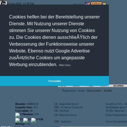
10.Aug.2026 , 12:38 Uhr
Optionen:
Cookies helfen bei der Bereitstellung unserer
Dienste. Mit Nutzung unserer Dienste
stimmen Sie unserer Nutzung von Cookies
zu. Die Cookies dienen ausschlieÃŸlich der
Verbesserung der Funktionsweise unserer
Website. Ebenso nutzt Google Advertise
zusÃ¤tzliche Cookies um angepasste
Werbung einzublenden.
Mehr Infos
Verstanden
Registration
-
Suche
-
News Archiv
-
Artikel
Besucher:
44468113
CS -
SniperWar Server
Goodbye 2025 – Wi
Gespielte Wars:
803
TF2 -
by Server-United.de
SofaDaddler goes T.
User online:
43
CS -
FunYard
40 Mio. Beuscher !..
Benutzer:
618
CS -
Mansion Server
Frohe Weihnachten!
GB-
CSS -
Spelunke
Unser Adventskalen
Beiträge:
285