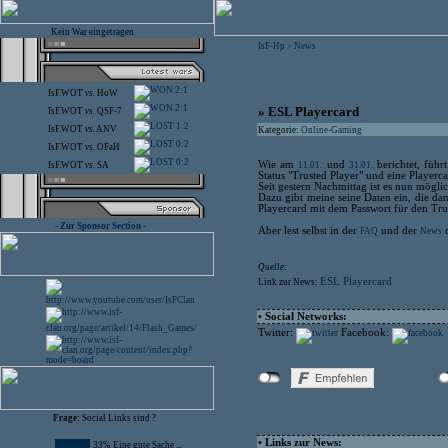
Kein War eingetragen
IsF-Hp
News
>
2:1
IsF.WOT
vs.
HoW
2:1
» ESL Playercard
IsF.WOT
vs.
QSF-7
1:2
IsF.WOT
vs.
ANV
Kategorie:
Online-Gaming
0:2
IsF.WOT
vs.
OFaH
0:2
Wie am
und
berichtet, führ
11.01.
31.01.
IsF.WOT
vs.
SA
Status "Trusted Player" und eine Playerca
Seit gestern Nachmittag ist es nun möglic
Dazu gibt meine seine Daten ein, die d
Playercard mit dem Passwort für den Trus
- Zur Sponsor Section -
Aber lest selbst in der
und der
d
FAQ
News
Quelle:
ESL Playercard
Link zur News:
• Social Networks:
Twitter:
Facebook:
Frage:
Social Links sind ?
• Links zur News:
33% Eine gute Sache ...