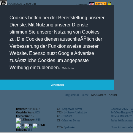
07.Aug.2026 , 22:00 Uhr
Optionen:
Cookies helfen bei der Bereitstellung unserer
Dienste. Mit Nutzung unserer Dienste
stimmen Sie unserer Nutzung von Cookies
zu. Die Cookies dienen ausschlieÃŸlich der
Verbesserung der Funktionsweise unserer
Website. Ebenso nutzt Google Advertise
zusÃ¤tzliche Cookies um angepasste
Werbung einzublenden.
Mehr Infos
Verstanden
Registration
-
Suche
-
News Archiv
-
Artikel
Besucher:
44435917
CS -
SniperWar Server
Goodbye 2025 – Wi
Gespielte Wars:
803
TF2 -
by Server-United.de
SofaDaddler goes T.
User online:
15
CS -
FunYard
40 Mio. Beuscher !..
Benutzer:
618
CS -
Mansion Server
Frohe Weihnachten!
GB-
CSS -
Spelunke
Unser Adventskalen
Beiträge:
285