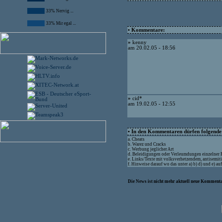
33% Nervig ...
33% Mir egal ...
• Kommentare:
»
kenny
am 20.02.05 - 18:56
»
cid*
am 19.02.05 - 12:55
• In den Kommentaren dürfen folgende I
a. Cheats
b. Warez und Cracks
c. Werbung jeglicher Art
d. Beleidigungen oder Verleumdungen einzelner
e. Links/Texte mit volksverhetzendem, antisemit
f. Hinweise darauf wo das unter a) b) d) und e) a
Die News ist nicht mehr aktuell neue Kommenta