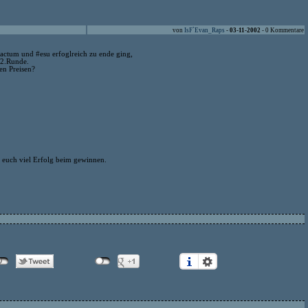
von
IsF`Evan_Raps
-
03-11-2002
- 0 Kommentare
actum und #esu erfoglreich zu ende ging,
 2.Runde.
en Preisen?
 euch viel Erfolg beim gewinnen.