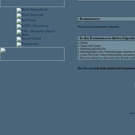
• Kommentare:
Noch keine Kommentare vorhanden
• In den Kommentaren dürfen folgende I
a. Cheats
b. Warez und Cracks
c. Werbung jeglicher Art
d. Beleidigungen oder Verleumdungen einzelner
e. Links/Texte mit volksverhetzendem, antisemit
f. Hinweise darauf wo das unter a) b) d) und e) a
Die News ist nicht mehr aktuell neue Kommenta
www.