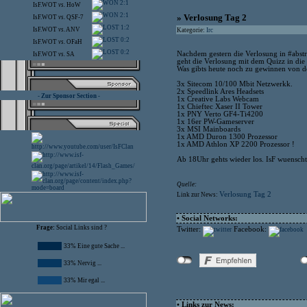
2:1
IsF.WOT
vs.
HoW
2:1
» Verlosung Tag 2
IsF.WOT
vs.
QSF-7
1:2
IsF.WOT
vs.
ANV
Kategorie:
Irc
0:2
IsF.WOT
vs.
OFaH
0:2
Nachdem gestern die Verlosung in #abstr
IsF.WOT
vs.
SA
geht die Verlosung mit dem Quizz in die
Was gibts heute noch zu gewinnen von d
3x Sitecom 10/100 Mbit Netzwerkk.
2x Speedlink Ares Headsets
- Zur Sponsor Section -
1x Creative Labs Webcam
1x Chieftec Xaser II Tower
1x PNY Verto GF4-Ti4200
1x 16er PW-Gameserver
3x MSI Mainboards
1x AMD Duron 1300 Prozessor
1x AMD Athlon XP 2200 Prozessor !
Ab 18Uhr gehts wieder los. IsF wuenscht
Quelle:
Verlosung Tag 2
Link zur News:
• Social Networks:
Frage:
Social Links sind ?
Twitter:
Facebook:
33% Eine gute Sache ...
33% Nervig ...
33% Mir egal ...
• Links zur News: