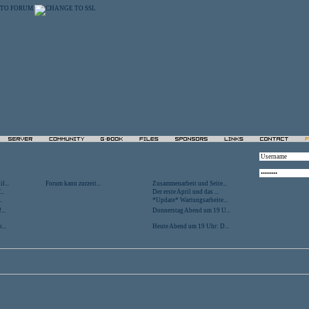
l...
Forum kann zurzeit...
Zusammenarbeit und Seite...
..
Der erste April und das ...
.
*Update* Wartungsarbeite...
...
Donnerstag Abend um 19 U...
...
Heute Abend um 19 Uhr: D...