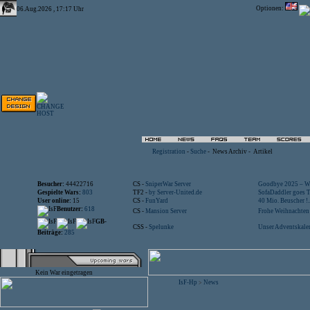
Optionen:
06.Aug.2026 , 17:17 Uhr
Registration
-
Suche
-
News Archiv
-
Artikel
Besucher:
44422716
CS -
SniperWar Server
Goodbye 2025 – Wi
Gespielte Wars:
803
TF2 -
by Server-United.de
SofaDaddler goes T.
User online:
15
CS -
FunYard
40 Mio. Beuscher !..
Benutzer:
618
CS -
Mansion Server
Frohe Weihnachten!
GB-
CSS -
Spelunke
Unser Adventskalen
Beiträge:
285
Kein War eingetragen
IsF-Hp
News
>