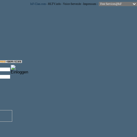
IsF-Clan.com
-
HLTV.info
-
Voice-Server.de
-
Impressum
-