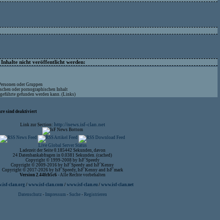
nhalte nicht veröffentlicht werden:
 Personen oder Gruppen
ischen oder pornographischen Inhalt
ufgeführte gefunden werden kann. (Links)
re sind deaktiviert
http://news.isf-clan.net
Link zur Section:
Live Global Server Status
Ladezeit der Seite 0.185442 Sekunden, davon
24 Datenbankabfragen in 0.0381 Sekunden. (cached)
Copyright © 1999-2008 by IsF`Speedy
Copyright © 2009-2016 by IsF`Speedy and IsF`Kenny
Copyright © 2017-2026 by IsF`Speedy, IsF`Kenny and IsF`mark
Version 2.44fcb5c6
- Alle Rechte vorbehalten
isf-clan.org
/
www.isf-clan.com
/
www.isf-clan.eu
/
www.isf-clan.net
Datenschutz
-
Impressum
-
Suche
-
Registrieren