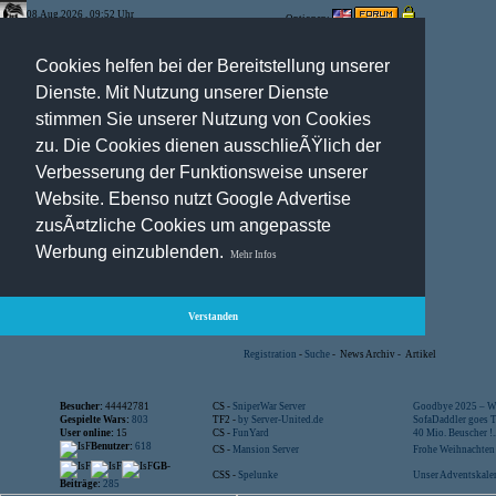
08.Aug.2026 , 09:52 Uhr
Optionen:
Cookies helfen bei der Bereitstellung unserer
Dienste. Mit Nutzung unserer Dienste
stimmen Sie unserer Nutzung von Cookies
zu. Die Cookies dienen ausschlieÃŸlich der
Verbesserung der Funktionsweise unserer
Website. Ebenso nutzt Google Advertise
zusÃ¤tzliche Cookies um angepasste
Werbung einzublenden.
Mehr Infos
Verstanden
Registration
-
Suche
-
News Archiv
-
Artikel
Besucher:
44442781
CS -
SniperWar Server
Goodbye 2025 – Wi
Gespielte Wars:
803
TF2 -
by Server-United.de
SofaDaddler goes T.
User online:
15
CS -
FunYard
40 Mio. Beuscher !..
Benutzer:
618
CS -
Mansion Server
Frohe Weihnachten!
GB-
CSS -
Spelunke
Unser Adventskalen
Beiträge:
285