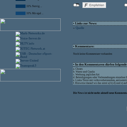
33% Nervig ...
33% Mir egal ...
• Links zur News:
»
Quelle
• Kommentare:
Noch keine Kommentare vorhanden
• In den Kommentaren dürfen folgende I
a. Cheats
b. Warez und Cracks
c. Werbung jeglicher Art
d. Beleidigungen oder Verleumdungen einzelner
e. Links/Texte mit volksverhetzendem, antisemit
f. Hinweise darauf wo das unter a) b) d) und e) a
Die News ist nicht mehr aktuell neue Kommenta