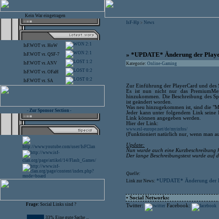
Kein War eingetragen
IsF-Hp
News
>
2:1
IsF.WOT
vs.
HoW
2:1
» *UPDATE* Änderung der Playe
IsF.WOT
vs.
QSF-7
1:2
IsF.WOT
vs.
ANV
Kategorie:
Online-Gaming
0:2
IsF.WOT
vs.
OFaH
0:2
IsF.WOT
vs.
SA
Zur Einführung der PlayerCard und des St
Es ist nun nicht nur das PremiumMem
hinzukommen. Die Beschreibung des Spie
ist geändert worden.
Was neu hinzugekommen ist, sind die "M
- Zur Sponsor Section -
Jeder kann unter folgendem Link seine 
Link können angegeben werden.
Hier der Link:
www.esl-europe.net/de/myinfos/
(Funktioniert natürlich nur, wenn man au
Update:
Nun wurde auch eine Kurzbeschreibung hin
Der lange Beschreibungstext wurde auf d
Quelle:
*UPDATE* Änderung der P
Link zur News:
• Social Networks:
Frage:
Social Links sind ?
Twitter:
Facebook:
33% Eine gute Sache ...