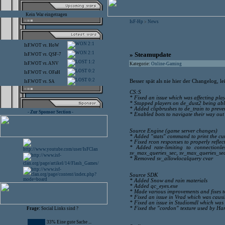
Kein War eingetragen
IsF-Hp
News
>
2:1
IsF.WOT
vs.
HoW
2:1
» Steamupdate
IsF.WOT
vs.
QSF-7
1:2
IsF.WOT
vs.
ANV
Kategorie:
Online-Gaming
0:2
IsF.WOT
vs.
OFaH
0:2
Besser spät als nie hier der Changelog, l
IsF.WOT
vs.
SA
CS:S
* Fixed an issue which was affecting pla
* Stopped players on de_dust2 being able
* Added clipbrushes to de_train to preve
- Zur Sponsor Section -
* Enabled bots to navigate their way out
Source Engine (game server changes)
* Added "stats" command to print the cu
* Fixed rcon responses to properly reflect
* Added rate-limiting to connectionle
sv_max_queries_sec, sv_max_queries_se
* Removed sv_allowlocalquery cvar
Source SDK
* Added Snow and rain materials
* Added qc_eyes.exe
* Made various improvements and fixes t
* Fixed an issue in Vrad which was causin
* Fixed an issue in Studiomdl which wa
* Fixed the "cordon" texture used by H
Frage:
Social Links sind ?
33% Eine gute Sache ...