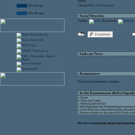
Quelle:
Steamupdate
Link zur News:
33% Nervig ...
33% Mir egal ...
• Social Networks:
Twitter:
Facebook:
• Links zur News:
• Kommentare:
Noch keine Kommentare vorhanden
• In den Kommentaren dürfen folgende I
a. Cheats
b. Warez und Cracks
c. Werbung jeglicher Art
d. Beleidigungen oder Verleumdungen einzelner
e. Links/Texte mit volksverhetzendem, antisemit
f. Hinweise darauf wo das unter a) b) d) und e) a
Die News ist nicht mehr aktuell neue Kommenta