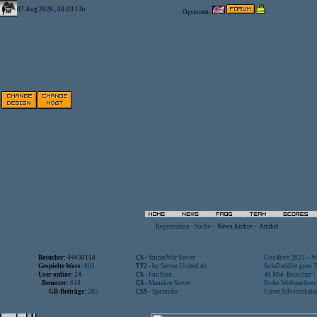
07.Aug.2026 , 08:03 Uhr
Optionen:
Registration
-
Suche
-
News Archiv
-
Artikel
Besucher:
44430150
CS -
SniperWar Server
Goodbye 2025 – Wi
Gespielte Wars:
803
TF2 -
by Server-United.de
SofaDaddler goes T.
User online:
24
CS -
FunYard
40 Mio. Beuscher !..
Benutzer:
618
CS -
Mansion Server
Frohe Weihnachten!
GB-Beiträge:
285
CSS -
Spelunke
Unser Adventskalen