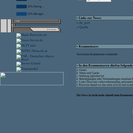
33% Nervig ...
33% Mir egal ...
• Links zur News:
»
de_port
»
Quelle
• Kommentare:
Noch keine Kommentare vorhanden
• In den Kommentaren dürfen folgende I
a. Cheats
b. Warez und Cracks
c. Werbung jeglicher Art
d. Beleidigungen oder Verleumdungen einzelner
e. Links/Texte mit volksverhetzendem, antisemit
f. Hinweise darauf wo das unter a) b) d) und e) a
Die News ist nicht mehr aktuell neue Kommenta