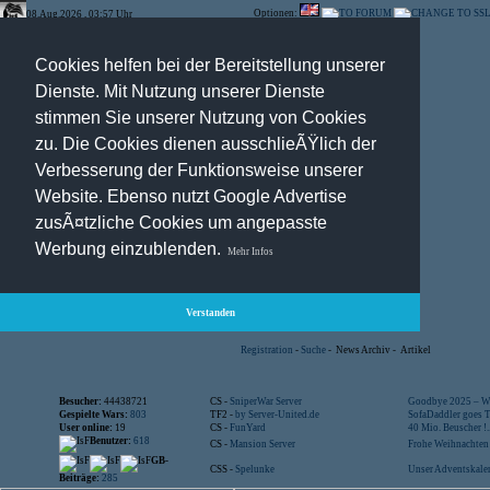
Optionen:
08.Aug.2026 , 03:57 Uhr
Cookies helfen bei der Bereitstellung unserer
Dienste. Mit Nutzung unserer Dienste
stimmen Sie unserer Nutzung von Cookies
zu. Die Cookies dienen ausschlieÃŸlich der
Verbesserung der Funktionsweise unserer
Website. Ebenso nutzt Google Advertise
zusÃ¤tzliche Cookies um angepasste
Werbung einzublenden.
Mehr Infos
Verstanden
Registration
-
Suche
-
News Archiv
-
Artikel
Besucher:
44438721
CS -
SniperWar Server
Goodbye 2025 – Wi
Gespielte Wars:
803
TF2 -
by Server-United.de
SofaDaddler goes T.
User online:
19
CS -
FunYard
40 Mio. Beuscher !..
Benutzer:
618
CS -
Mansion Server
Frohe Weihnachten!
GB-
CSS -
Spelunke
Unser Adventskalen
Beiträge:
285