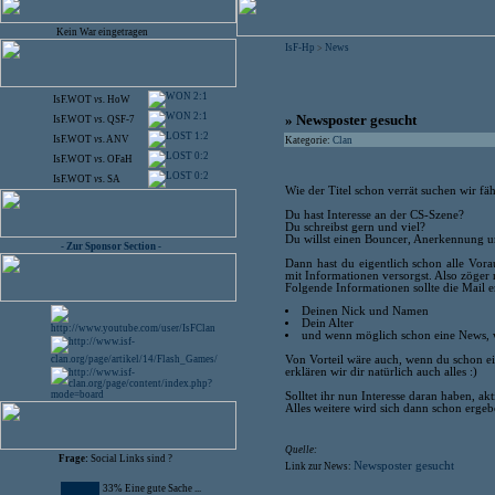
Kein War eingetragen
IsF-Hp
News
>
2:1
IsF.WOT
vs.
HoW
2:1
» Newsposter gesucht
IsF.WOT
vs.
QSF-7
1:2
IsF.WOT
vs.
ANV
Kategorie:
Clan
0:2
IsF.WOT
vs.
OFaH
0:2
IsF.WOT
vs.
SA
Wie der Titel schon verrät suchen wir fä
Du hast Interesse an der CS-Szene?
Du schreibst gern und viel?
Du willst einen Bouncer, Anerkennung
- Zur Sponsor Section -
Dann hast du eigentlich schon alle Vora
mit Informationen versorgst. Also zöger 
Folgende Informationen sollte die Mail e
Deinen Nick und Namen
Dein Alter
und wenn möglich schon eine News, w
Von Vorteil wäre auch, wenn du schon ein
erklären wir dir natürlich auch alles :)
Solltet ihr nun Interesse daran haben, akt
Alles weitere wird sich dann schon ergeb
Quelle:
Frage:
Social Links sind ?
Newsposter gesucht
Link zur News:
33% Eine gute Sache ...