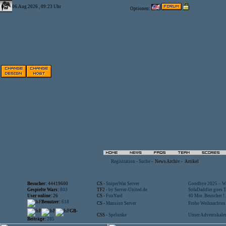
06.Aug.2026 , 09:23 Uhr
Optionen:
Registration
-
Suche
-
News Archiv
-
Artikel
Besucher:
44419600
CS -
SniperWar Server
Goodbye 2025 – Wi
Gespielte Wars:
803
TF2 -
by Server-United.de
SofaDaddler goes T.
User online:
26
CS -
FunYard
40 Mio. Beuscher !..
Benutzer:
618
CS -
Mansion Server
Frohe Weihnachten!
GB-
CSS -
Spelunke
Unser Adventskalen
Beiträge:
285