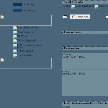
• Social Networks:
33% Nervig ...
Twitter:
Facebook:
33% Mir egal ...
• Links zur News:
• Kommentare:
»
kenny
am 02.05.05 - 19:52
»
finix`
am 02.05.05 - 18:28
• In den Kommentaren dürfen folgende I
a. Cheats