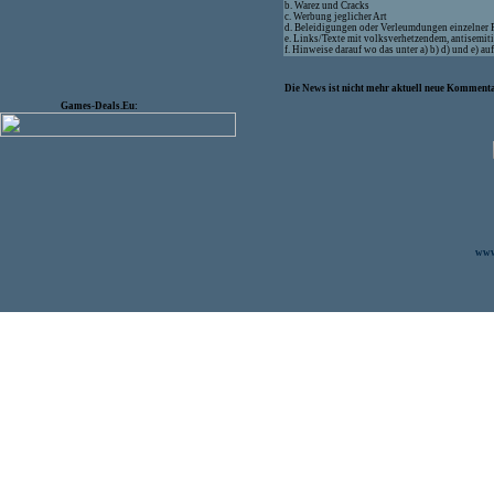
b. Warez und Cracks
c. Werbung jeglicher Art
d. Beleidigungen oder Verleumdungen einzelner
e. Links/Texte mit volksverhetzendem, antisemit
f. Hinweise darauf wo das unter a) b) d) und e) a
Die News ist nicht mehr aktuell neue Kommenta
Games-Deals.Eu:
www.