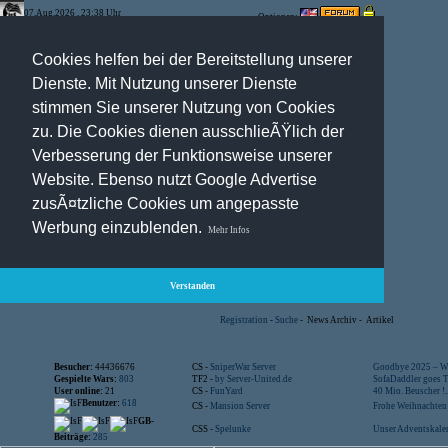
07.Aug.2026 , 23:38 Uhr
Optionen:
Cookies helfen bei der Bereitstellung unserer
Dienste. Mit Nutzung unserer Dienste
stimmen Sie unserer Nutzung von Cookies
zu. Die Cookies dienen ausschlieÃŸlich der
Verbesserung der Funktionsweise unserer
Website. Ebenso nutzt Google Advertise
zusÃ¤tzliche Cookies um angepasste
Werbung einzublenden.
Mehr Infos
Verstanden
Registration
-
Suche
-
News Archiv
-
Artikel
Besucher:
44436676
CS -
SniperWar Server
Goodbye 2025 – Wi
Gespielte Wars:
803
TF2 -
by Server-United.de
SofaDaddler goes T.
User online:
21
CS -
FunYard
40 Mio. Beuscher !..
Benutzer:
618
CS -
Mansion Server
Frohe Weihnachten!
GB-
CSS -
Spelunke
Unser Adventskalen
Beiträge:
285