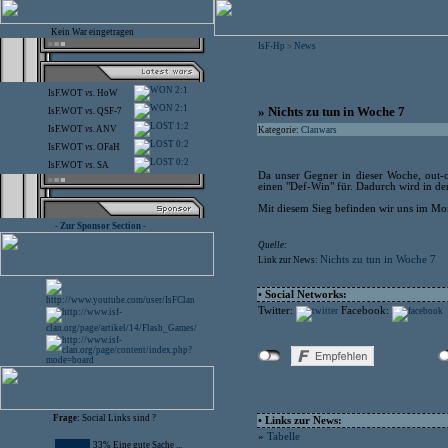
Kein War eingetragen
IsF-Hp
News
>
2:1
IsF.WOT
vs.
HoW
2:1
» Nichts zu tun in Woche 7
IsF.WOT
vs.
QSF-7
1:2
IsF.WOT
vs.
ANV
Kategorie:
Clanwars
0:2
IsF.WOT
vs.
OFaH
0:2
IsF.WOT
vs.
SA
Da unser Gegner in dieser Woche, out-o
einen "Def-Win" für. Dadurch wird in de
Mit diesem Sieg befinden wir uns im Mom
- Zur Sponsor Section -
Quelle:
Nichts zu tun in Woche 7
Link zur News:
• Social Networks:
Twitter:
Facebook:
Frage:
Social Links sind ?
• Links zur News:
»
Tabelle
33% Eine gute Sache ...