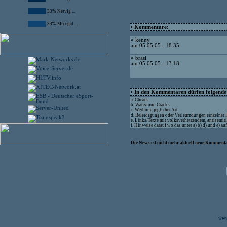
33% Nervig ...
33% Mir egal ...
• Kommentare:
»
kenny
am 05.05.05 - 18:35
»
brasi
am 05.05.05 - 13:18
• In den Kommentaren dürfen folgende I
a. Cheats
b. Warez und Cracks
c. Werbung jeglicher Art
d. Beleidigungen oder Verleumdungen einzelner
e. Links/Texte mit volksverhetzendem, antisemit
f. Hinweise darauf wo das unter a) b) d) und e) a
Die News ist nicht mehr aktuell neue Kommenta
www.