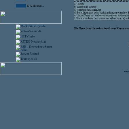
a. Cheats
33% Mir egal ...
b. Warez und Cracks
c. Werbung jeglicher Art
d. Beleidigungen oder Verleumdungen einzelner
e. Links/Texte mit volksverhetzendem, antisemit
f. Hinweise darauf wo das unter a) b) d) und e) a
Die News ist nicht mehr aktuell neue Kommenta
www.