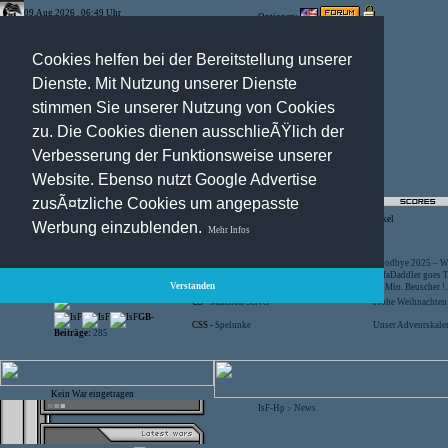
09.Aug.2026 , 06:49 Uhr
Optionen:
Cookies helfen bei der Bereitstellung unserer
Dienste. Mit Nutzung unserer Dienste
stimmen Sie unserer Nutzung von Cookies
zu. Die Cookies dienen ausschlieÃŸlich der
Verbesserung der Funktionsweise unserer
Website. Ebenso nutzt Google Advertise
zusÃ¤tzliche Cookies um angepasste
Registration
-
Suche
-
News Archiv
-
Artikel
Werbung einzublenden.
Mehr Infos
Besucher:
44454887
CS -
SniperWar Server
Goodbye 2025 – Wi
Gespielte Wars:
803
TF2 -
by Server-United.de
SofaDaddler goes T.
Verstanden
User online:
13
CS -
FunYard
40 Mio. Beuscher !..
Benutzer:
618
CS -
Mansion Server
Frohe Weihnachten!
GB-
CSS -
Spelunke
Unser Adventskalen
Beiträge:
285
Kein War eingetragen
IsF-Hp
News
>