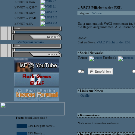
2:1
IsF.WOT
vs.
HoW
2:1
» VAC2 Pflicht in der ESL
IsF.WOT
vs.
QSF-7
1:2
IsF.WOT
vs.
ANV
Kategorie:
CS-Szene
0:2
IsF.WOT
vs.
OFaH
0:2
Da ja nun endlich VAC2 erschienen ist, 
IsF.WOT
vs.
SA
die Regeln aufgenommen. Alle unsere Se
Quelle:
- Zur Sponsor Section -
VAC2 Pflicht in der ESL
Link zur News:
• Social Networks:
Twitter:
Facebook:
• Links zur News:
»
Quelle
• Kommentare:
Frage:
Social Links sind ?
Noch keine Kommentare vorhanden
33% Eine gute Sache ...
33% Nervig ...
• In den Kommentaren dürfen folgende I