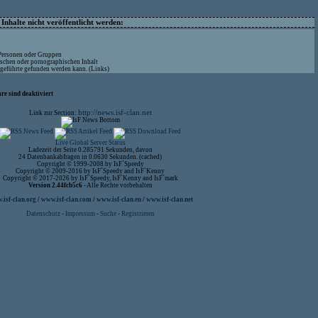
nhalte nicht veröffentlicht werden:
 Personen oder Gruppen
ischen oder pornographischen Inhalt
ufgeführte gefunden werden kann. (Links)
re sind deaktiviert
http://news.isf-clan.net
Link zur Section:
Live Global Server Status
Ladezeit der Seite 0.285791 Sekunden, davon
24 Datenbankabfragen in 0.0630 Sekunden. (cached)
Copyright © 1999-2008 by IsF`Speedy
Copyright © 2009-2016 by IsF`Speedy and IsF`Kenny
Copyright © 2017-2026 by IsF`Speedy, IsF`Kenny and IsF`mark
Version 2.44fcb5c6
- Alle Rechte vorbehalten
isf-clan.org
/
www.isf-clan.com
/
www.isf-clan.eu
/
www.isf-clan.net
Datenschutz
-
Impressum
-
Suche
-
Registrieren