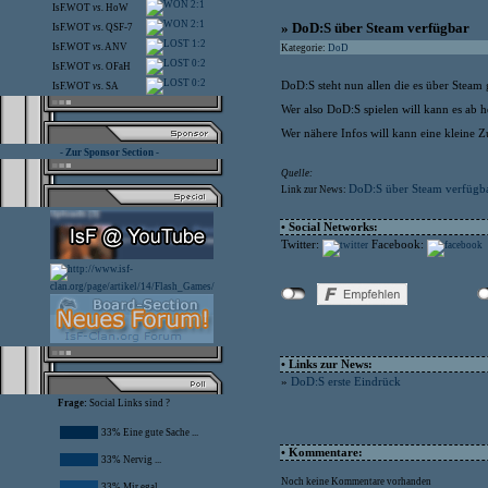
2:1
IsF.WOT
vs.
HoW
2:1
» DoD:S über Steam verfügbar
IsF.WOT
vs.
QSF-7
1:2
IsF.WOT
vs.
ANV
Kategorie:
DoD
0:2
IsF.WOT
vs.
OFaH
0:2
DoD:S steht nun allen die es über Steam
IsF.WOT
vs.
SA
Wer also DoD:S spielen will kann es ab 
Wer nähere Infos will kann eine kleine 
- Zur Sponsor Section -
Quelle:
DoD:S über Steam verfügb
Link zur News:
• Social Networks:
Twitter:
Facebook:
• Links zur News:
»
DoD:S erste Eindrück
Frage:
Social Links sind ?
33% Eine gute Sache ...
• Kommentare:
33% Nervig ...
Noch keine Kommentare vorhanden
33% Mir egal ...