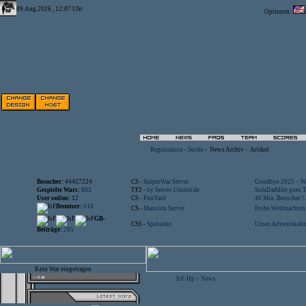
09.Aug.2026 , 12:07 Uhr
Optionen:
Registration
-
Suche
-
News Archiv
-
Artikel
Besucher:
44457224
CS -
SniperWar Server
Goodbye 2025 – Wi
Gespielte Wars:
803
TF2 -
by Server-United.de
SofaDaddler goes T.
User online:
12
CS -
FunYard
40 Mio. Beuscher !..
Benutzer:
618
CS -
Mansion Server
Frohe Weihnachten!
GB-
CSS -
Spelunke
Unser Adventskalen
Beiträge:
285
Kein War eingetragen
IsF-Hp
News
>