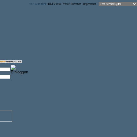
IsF-Clan.com
-
HLTV.info
-
Voice-Server.de
-
Impressum
-