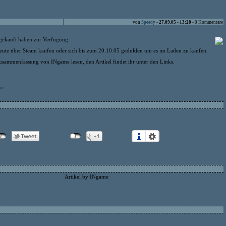
von
Speedy
-
27.09.05 - 13:20
- 0 Kommentare
 gekauft haben zur Verfügung.
heute über Steam kaufen oder sich bis zum 20.10.05 gedulden um es im Laden zu kaufen.
Zusammenfassung von INgame lesen, den Artikel findet ihr unter den Links.
ar
Artikel by INgame