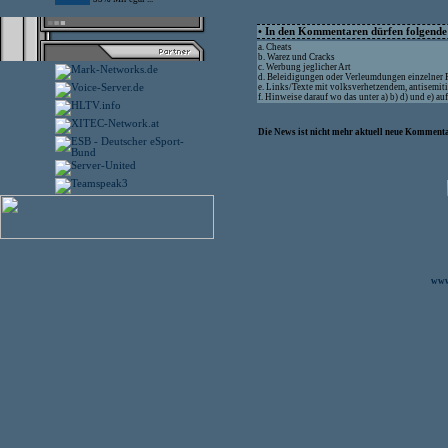
• In den Kommentaren dürfen folgende I
a. Cheats
b. Warez und Cracks
c. Werbung jeglicher Art
d. Beleidigungen oder Verleumdungen einzelner
e. Links/Texte mit volksverhetzendem, antisemit
f. Hinweise darauf wo das unter a) b) d) und e) a
Die News ist nicht mehr aktuell neue Kommenta
www.