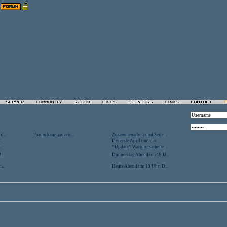
l...
Forum kann zurzeit...
Zusammenarbeit und Seite...
..
Der erste April und das ...
.
*Update* Wartungsarbeite...
...
Donnerstag Abend um 19 U...
...
Heute Abend um 19 Uhr: D...