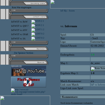
Kein War eingetragen
IsF-Hp
Scores
>
2:1
IsF.WOT
vs.
HoW
2:1
vs.
Infernum
IsF.WOT
vs.
QSF-7
1:2
IsF.WOT
vs.
ANV
0:2
IsF.WOT
vs.
OFaH
Spiel:
CS
0:2
Typ:
- 5on5
IsF.WOT
vs.
SA
Liga:
Gamestarliga
Datum/Uhrzeit:
02-06-2002
- Zur Sponsor Section -
Endergebnis:
1:0
Map 1:
de_aztec
Ergebnis Map 1:
1-0
Match-Kommentar:
n/a
Link zum Match:
IsF vs Infer
Liga-Link zum Spiel:
• Kommentare:
Noch keine Kommentare vorhanden