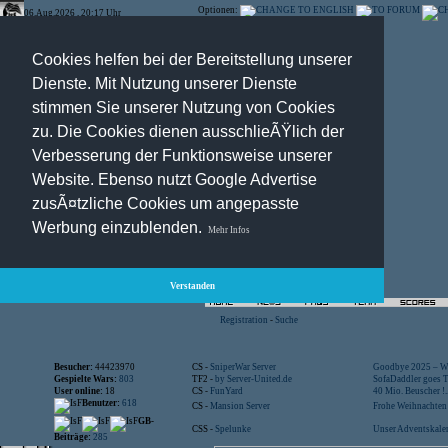
Optionen:
06.Aug.2026 , 20:17 Uhr
Cookies helfen bei der Bereitstellung unserer
Dienste. Mit Nutzung unserer Dienste
stimmen Sie unserer Nutzung von Cookies
zu. Die Cookies dienen ausschlieÃŸlich der
Verbesserung der Funktionsweise unserer
Website. Ebenso nutzt Google Advertise
zusÃ¤tzliche Cookies um angepasste
Werbung einzublenden.
Mehr Infos
Verstanden
Registration
-
Suche
Besucher:
44423970
CS -
SniperWar Server
Goodbye 2025 – Wi
Gespielte Wars:
803
TF2 -
by Server-United.de
SofaDaddler goes T.
User online:
18
CS -
FunYard
40 Mio. Beuscher !..
Benutzer:
618
CS -
Mansion Server
Frohe Weihnachten!
GB-
CSS -
Spelunke
Unser Adventskalen
Beiträge:
285