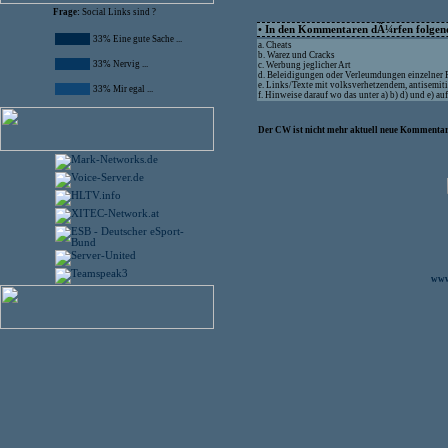
Frage:
Social Links sind ?
• In den Kommentaren dÃ¼rfen folgende
33% Eine gute Sache ...
a. Cheats
b. Warez und Cracks
33% Nervig ...
c. Werbung jeglicher Art
d. Beleidigungen oder Verleumdungen einzelner
e. Links/Texte mit volksverhetzendem, antisemit
33% Mir egal ...
f. Hinweise darauf wo das unter a) b) d) und e) 
Der CW ist nicht mehr aktuell neue Kommentare
www.