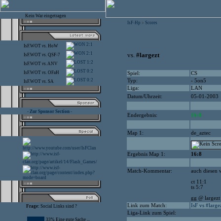
Kein War eingetragen
IsF-Hp
Scores
>
2:1
IsF.WOT
vs.
HoW
2:1
vs.
#largezt
IsF.WOT
vs.
QSF-7
1:2
IsF.WOT
vs.
ANV
0:2
IsF.WOT
vs.
OFaH
Spiel:
CS
0:2
Typ:
- 5on5
IsF.WOT
vs.
SA
Liga:
LAN
Datum/Uhrzeit:
05-01-2003
- Zur Sponsor Section -
Endergebnis:
16:8
Map 1:
de_aztec
Ergebnis Map 1:
16:8
Match-Kommentar:
auch diesen 
ct 11:1
ts 5:7
gg @ largezt
Link zum Match:
IsF vs #large
Frage:
Social Links sind ?
Liga-Link zum Spiel:
33% Eine gute Sache ...