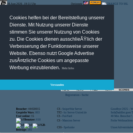
08.Aug.2026 , 19:51 Uhr
Optionen:
Cookies helfen bei der Bereitstellung unserer
Dienste. Mit Nutzung unserer Dienste
stimmen Sie unserer Nutzung von Cookies
zu. Die Cookies dienen ausschlieÃŸlich der
Verbesserung der Funktionsweise unserer
Website. Ebenso nutzt Google Advertise
zusÃ¤tzliche Cookies um angepasste
Werbung einzublenden.
Mehr Infos
Verstanden
Registration
-
Suche
Besucher:
44450015
CS -
SniperWar Server
Goodbye 2025 – Wi
Gespielte Wars:
803
TF2 -
by Server-United.de
SofaDaddler goes T.
User online:
15
CS -
FunYard
40 Mio. Beuscher !..
Benutzer:
618
CS -
Mansion Server
Frohe Weihnachten!
GB-
CSS -
Spelunke
Unser Adventskalen
Beiträge:
285