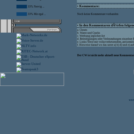
• Kommentare:
33% Nervig ...
33% Mir egal ...
Noch keine Kommentare vorhanden
• In den Kommentaren dÃ¼rfen folgende
a. Cheats
b. Warez und Cracks
c. Werbung jeglicher Art
d. Beleidigungen oder Verleumdungen einzelner
e. Links/Texte mit volksverhetzendem, antisemit
f. Hinweise darauf wo das unter a) b) d) und e) 
Der CW ist nicht mehr aktuell neue Kommentare
www.