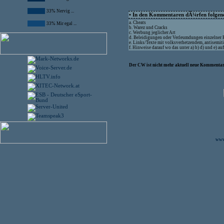
33% Nervig ...
• In den Kommentaren dÃ¼rfen folgende
a. Cheats
33% Mir egal ...
b. Warez und Cracks
c. Werbung jeglicher Art
d. Beleidigungen oder Verleumdungen einzelner
e. Links/Texte mit volksverhetzendem, antisemit
f. Hinweise darauf wo das unter a) b) d) und e) 
Der CW ist nicht mehr aktuell neue Kommentare
www.