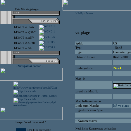
Kein War eingetragen
IsF-Hp
Scores
>
2:1
IsF.WOT
vs.
HoW
2:1
vs.
plage
IsF.WOT
vs.
QSF-7
1:2
IsF.WOT
vs.
ANV
0:2
IsF.WOT
vs.
OFaH
Spiel:
CS
0:2
Typ:
- 5on5
IsF.WOT
vs.
SA
Liga:
Gamestarliga
Datum/Uhrzeit:
04-05-2003
- Zur Sponsor Section -
Endergebnis:
24:24
Map 1:
Ergebnis Map 1:
Match-Kommentar:
Link zum Match:
IsF vs plage
Liga-Link zum Spiel:
• Kommentare:
Frage:
Social Links sind ?
Noch keine Kommentare vorhanden
33% Eine gute Sache ...