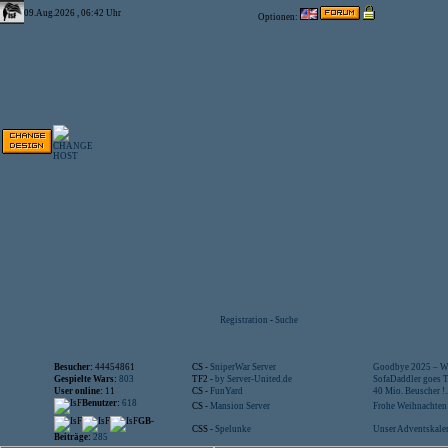
09.Aug.2026 , 06:42 Uhr
Optionen:
Registration
-
Suche
Besucher:
44454861
CS -
SniperWar Server
Goodbye 2025 – Wi
Gespielte Wars:
803
TF2 -
by Server-United.de
SofaDaddler goes T.
User online:
11
CS -
FunYard
40 Mio. Beuscher !..
Benutzer:
618
CS -
Mansion Server
Frohe Weihnachten!
GB-
CSS -
Spelunke
Unser Adventskalen
Beiträge:
285