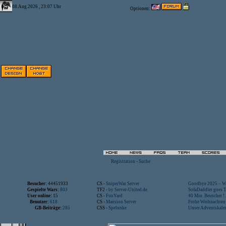
08.Aug.2026 , 23:07 Uhr
Optionen:
Registration
-
Suche
Besucher:
44451933
CS -
SniperWar Server
Goodbye 2025 – Wi
Gespielte Wars:
803
TF2 -
by Server-United.de
SofaDaddler goes T.
User online:
15
CS -
FunYard
40 Mio. Beuscher !..
Benutzer:
618
CS -
Mansion Server
Frohe Weihnachten!
GB-Beiträge:
285
CSS -
Spelunke
Unser Adventskalen