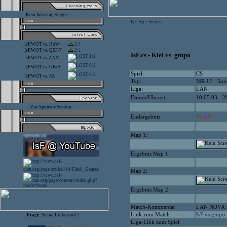
Kein War eingetragen
IsF-Hp
Scores
>
IsF.WOT
vs.
HoW
2:1
IsF.WOT
vs.
QSF-7
2:1
IsF.cs - Kiel
vs.
gmpo
1:2
IsF.WOT
vs.
ANV
0:2
IsF.WOT
vs.
OFaH
Spiel:
CS
0:2
IsF.WOT
vs.
SA
Typ:
MR 12 - 5on
Liga:
LAN
Datum/Uhrzeit:
10.05.03 - 2
- Zur Sponsor Section -
Endergebnis:
10:13
Map 1:
Ergebnis Map 1:
Map 2:
Ergebnis Map 2:
Match-Kommentar:
LAN NOVA 
Link zum Match:
IsF vs gmpo
Frage:
Social Links sind ?
Liga-Link zum Spiel: