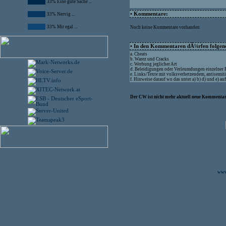
33% Eine gute Sache ...
• Kommentare:
33% Nervig ...
33% Mir egal ...
Noch keine Kommentare vorhanden
• In den Kommentaren dÃ¼rfen folgende
a. Cheats
b. Warez und Cracks
c. Werbung jeglicher Art
d. Beleidigungen oder Verleumdungen einzelner
e. Links/Texte mit volksverhetzendem, antisemit
f. Hinweise darauf wo das unter a) b) d) und e) 
Der CW ist nicht mehr aktuell neue Kommentare
www.