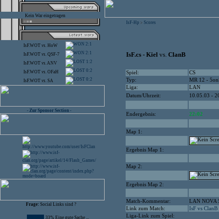
Kein War eingetragen
IsF-Hp
Scores
>
2:1
IsF.WOT
vs.
HoW
2:1
IsF.cs - Kiel
vs.
ClanB
IsF.WOT
vs.
QSF-7
1:2
IsF.WOT
vs.
ANV
0:2
IsF.WOT
vs.
OFaH
Spiel:
CS
0:2
Typ:
MR 12 - 5on
IsF.WOT
vs.
SA
Liga:
LAN
Datum/Uhrzeit:
10.05.03 - 2
- Zur Sponsor Section -
Endergebnis:
22:02
Map 1:
Ergebnis Map 1:
Map 2:
Ergebnis Map 2:
Match-Kommentar:
LAN NOVA 
Frage:
Social Links sind ?
Link zum Match:
IsF vs ClanB
Liga-Link zum Spiel:
33% Eine gute Sache ...