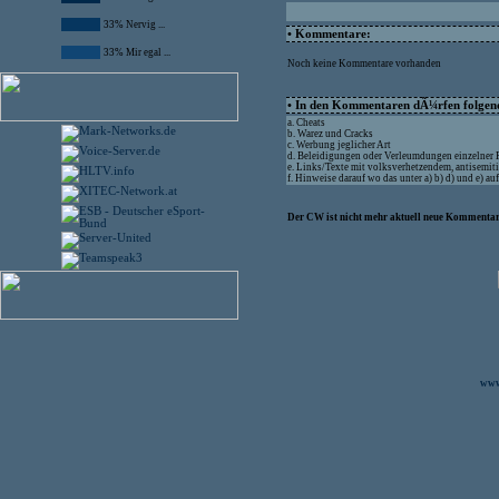
33% Nervig ...
• Kommentare:
33% Mir egal ...
Noch keine Kommentare vorhanden
• In den Kommentaren dÃ¼rfen folgende
a. Cheats
b. Warez und Cracks
c. Werbung jeglicher Art
d. Beleidigungen oder Verleumdungen einzelner
e. Links/Texte mit volksverhetzendem, antisemit
f. Hinweise darauf wo das unter a) b) d) und e) 
Der CW ist nicht mehr aktuell neue Kommentare
www.