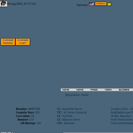
08.Aug.2026 , 01:37 Uhr
Optionen:
Registration
-
Suche
Besucher:
44437553
CS -
SniperWar Server
Goodbye 2025 – Wi
Gespielte Wars:
803
TF2 -
by Server-United.de
SofaDaddler goes T.
User online:
13
CS -
FunYard
40 Mio. Beuscher !..
Benutzer:
618
CS -
Mansion Server
Frohe Weihnachten!
GB-Beiträge:
285
CSS -
Spelunke
Unser Adventskalen